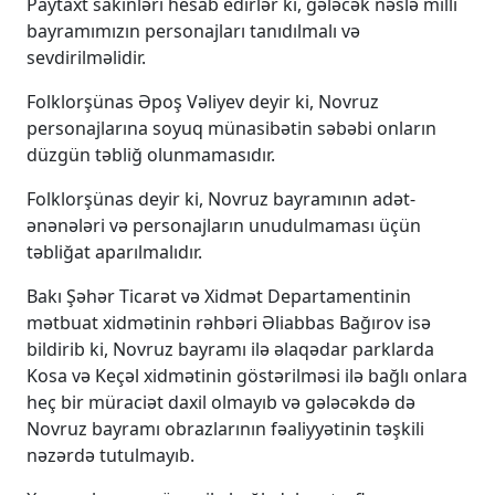
Paytaxt sakinləri hesab edirlər ki, gələcək nəslə milli
bayramımızın personajları tanıdılmalı və
sevdirilməlidir.
Folklorşünas Əpoş Vəliyev deyir ki, Novruz
personajlarına soyuq münasibətin səbəbi onların
düzgün təbliğ olunmamasıdır.
Folklorşünas deyir ki, Novruz bayramının adət-
ənənələri və personajların unudulmaması üçün
təbliğat aparılmalıdır.
Bakı Şəhər Ticarət və Xidmət Departamentinin
mətbuat xidmətinin rəhbəri Əliabbas Bağırov isə
bildirib ki, Novruz bayramı ilə əlaqədar parklarda
Kosa və Keçəl xidmətinin göstərilməsi ilə bağlı onlara
heç bir müraciət daxil olmayıb və gələcəkdə də
Novruz bayramı obrazlarının fəaliyyətinin təşkili
nəzərdə tutulmayıb.