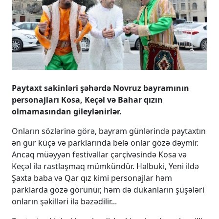
Paytaxt sakinləri şəhərdə Novruz bayramının
personajları Kosa, Keçəl və Bahar qızın
olmamasından gileylənirlər.
Onların sözlərinə görə, bayram günlərində paytaxtın
ən gur küçə və parklarında belə onlar gözə dəymir.
Ancaq müəyyən festivallar çərçivəsində Kosa və
Keçəl ilə rastlaşmaq mümkündür. Halbuki, Yeni ildə
Şaxta baba və Qar qız kimi personajlar həm
parklarda gözə görünür, həm də dükanların şüşələri
onların şəkilləri ilə bəzədilir...