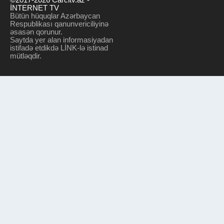
İNTERNET TV
Bütün hüquqlar Azərbaycan
Respublikası qanunvericiliyinə
əsasən qorunur.
Saytda yer alan informasiyadan
istifadə etdikdə LİNK-lə istinad
mütləqdir.