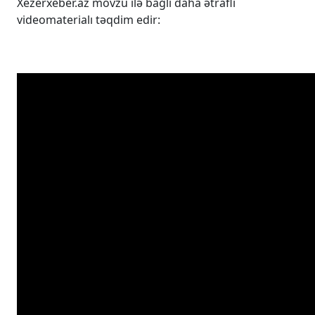
Xezerxeber.az mövzu ilə bağlı daha ətraflı
videomaterialı təqdim edir: