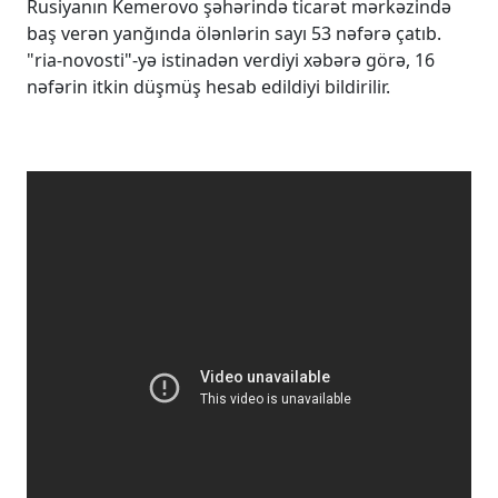
Rusiyanın Kemerovo şəhərində ticarət mərkəzində
baş verən yanğında ölənlərin sayı 53 nəfərə çatıb.
"ria-novosti"-yə istinadən verdiyi xəbərə görə, 16
nəfərin itkin düşmüş hesab edildiyi bildirilir.