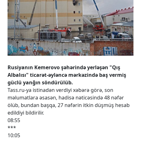
Rusiyanın Kemerovo şəhərində yerləşən "Qış
Albalısı" ticarət-əyləncə mərkəzində baş vermiş
güclü yanğın söndürülüb.
Tass.ru-ya istinadən verdiyi xəbərə görə, son
məlumatlara əsasən, hadisə nəticəsində 48 nəfər
ölüb, bundan başqa, 27 nəfərin itkin düşmüş hesab
edildiyi bildirilir.
08:55
***
10:05