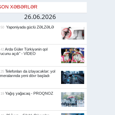
SON XƏBƏRLƏR
26.06.2026
Yaponiyada güclü ZƏLZƏLƏ
:50
Arda Güler Türkiyənin qol
:42
rucunu açdı" - VİDEO
Telefonları da izləyəcəklər: yol
:25
meralarında yeni dövr başladı
Yağış yağacaq - PROQNOZ
:19