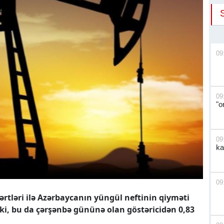
09
09
"o
09
ka
09
şərtləri ilə Azərbaycanın yüngül neftinin qiyməti
b ki, bu da çərşənbə gününə olan göstəricidən 0,83