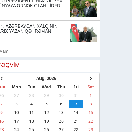
PREZİDENT İLHAM ƏLİYEV -
:39
ÜNYAYA ÖRNƏK OLAN LİDER
AZƏRBAYCAN XALQININ
:47
ARIX YAZAN QƏHRƏMANI
avamı
TƏQVIM
Aug, 2026
Sun
Mon
Tue
Wed
Thu
Fri
Sat
26
27
28
29
30
31
1
2
3
4
5
6
7
8
9
10
11
12
13
14
15
16
17
18
19
20
21
22
23
24
25
26
27
28
29