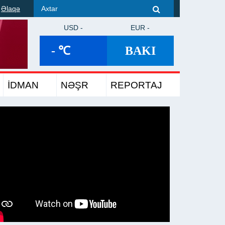
Əlaqə
USD -
EUR -
- ℃
BAKI
İDMAN
NƏŞR
REPORTAJ