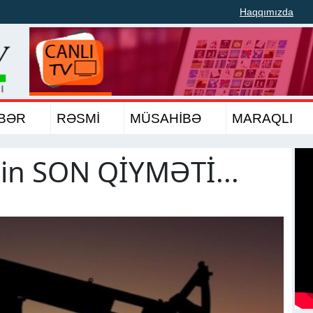
Haqqımızda
BƏR
RƏSMİ
MÜSAHİBƏ
MARAQLI
nin SON QİYMƏTİ...