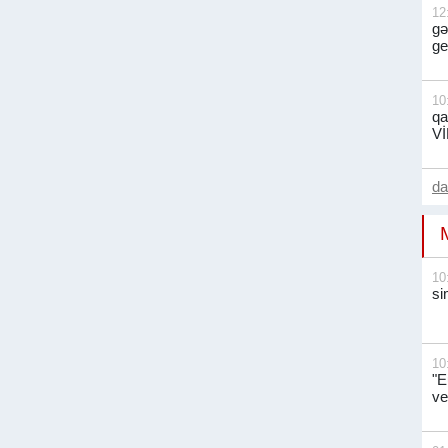
12
gə
ge
10
qa
V
d
10
si
10
"E
ve