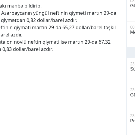
08
kı mənbə bildirib.
G
 Azərbaycanın yüngül neftinin qiyməti martın 29-da
i qiymətdən 0,82 dollar/barel azdır.
nin qiyməti martın 29-da 65,27 dollar/barel təşkil
00
Me
arel azdır.
talon növlü neftin qiyməti isə martın 29-da 67,32
 0,83 dollar/barel azdır.
23
S
23
Gü
23
Pr