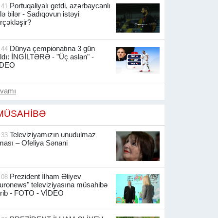
Portuqaliyalı getdi, azərbaycanlı
:41
lə bilər - Sadıqovun istəyi
rçəkləşir?
Dünya çempionatına 3 gün
:44
ldı: İNGİLTƏRƏ - "Üç aslan" -
İDEO
avamı
MÜSAHİBƏ
Televiziyamızın unudulmaz
:33
ması – Ofeliya Sənani
Prezident İlham Əliyev
:08
uronews" televiziyasına müsahibə
rib -
FOTO - VİDEO