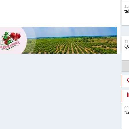
15
ta
11
QƏ
09
"o