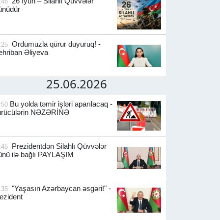
26 İyun – Silahlı Qüvvələr
:46
ünüdür
Ordumuzla qürur duyuruq! -
:25
hriban Əliyeva
25.06.2026
Bu yolda təmir işləri aparılacaq -
:50
ürücülərin NƏZƏRİNƏ
Prezidentdən Silahlı Qüvvələr
:45
nü ilə bağlı PAYLAŞIM
"Yaşasın Azərbaycan əsgəri!" -
:35
ezident