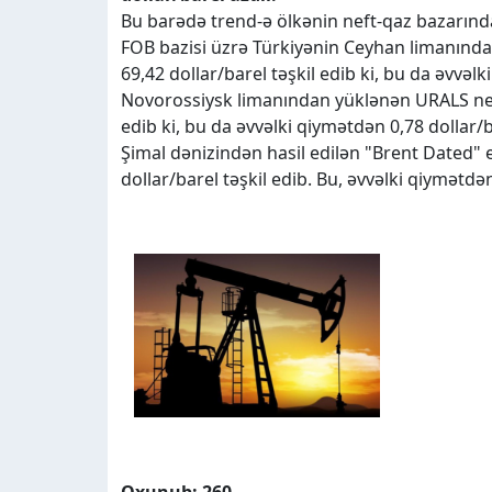
Bu barədə trend-ə ölkənin neft-qaz bazarında
FOB bazisi üzrə Türkiyənin Ceyhan limanında
69,42 dollar/barel təşkil edib ki, bu da əvvəlk
Novorossiysk limanından yüklənən URALS nefti
edib ki, bu da əvvəlki qiymətdən 0,78 dollar/b
Şimal dənizindən hasil edilən "Brent Dated" e
dollar/barel təşkil edib. Bu, əvvəlki qiymətdən