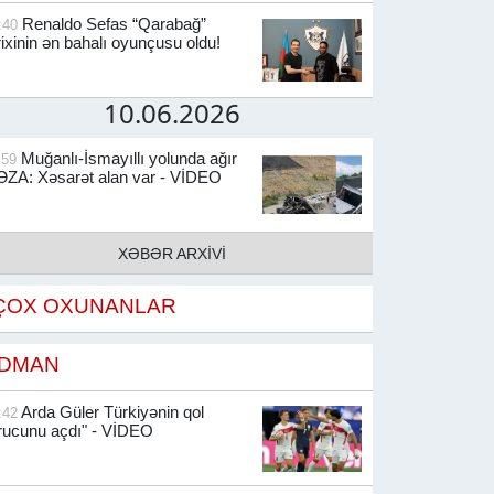
Renaldo Sefas “Qarabağ”
:40
rixinin ən bahalı oyunçusu oldu!
10.06.2026
Muğanlı-İsmayıllı yolunda ağır
:59
ZA: Xəsarət alan var - VİDEO
XƏBƏR ARXİVİ
ÇOX OXUNANLAR
İDMAN
Arda Güler Türkiyənin qol
:42
rucunu açdı" - VİDEO