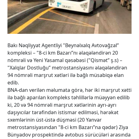
Bakı Nəqliyyat Agentliyi "Beynəlxalq Avtovağzal”
kompleksi – "8-ci km Bazarı”nı əlaqələndirən 20
nömrəli və Yeni Yasamal qəsəbəsi ("Qismət” ş.s) –
"Xalqlar Dostluğu” metrostansiyasını əlaqələndirən
94 nömrəli marşrut xətləri ilə bağlı müsabiqə elan
edib.
BNA-dan verilən məlumata görə, hər iki marşrut xətti
ilə bağlı aparılan kompleks təhlillərlə müəyyən edilib
ki, 20 və 94 nömrəli marşrut xətlərinin ayrı-ayrı
daşıyıcılar tərəfindən istismar edilməsi, hərəkət
sxemlərinin üst-üstə düşməsi (20 Yanvar
metrostansiyasından "8-ci km Bazarı”na qədər) Ziya
Bünyadov prospektində avtobus sürücüləri arasında