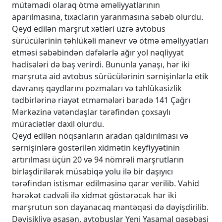
mütəmadi olaraq ötmə əməliyyatlarının
aparılmasına, tıxacların yaranmasına səbəb olurdu.
Qeyd edilən marşrut xətləri üzrə avtobus
sürücülərinin təhlükəli manevr və ötmə əməliyyatları
etməsi səbəbindən dəfələrlə ağır yol nəqliyyat
hadisələri də baş verirdi. Bununla yanaşı, hər iki
marşruta aid avtobus sürücülərinin sərnişinlərlə etik
davranış qaydlarını pozmaları və təhlükəsizlik
tədbirlərinə riayət etməmələri barədə 141 Çağrı
Mərkəzinə vətəndaşlar tərəfindən çoxsaylı
müraciətlər daxil olurdu.
Qeyd edilən nöqsanların aradan qaldırılması və
sərnişinlərə göstərilən xidmətin keyfiyyətinin
artırılması üçün 20 və 94 nömrəli marşrutların
birləşdirilərək müsabiqə yolu ilə bir daşıyıcı
tərəfindən istismar edilməsinə qərar verilib. Vahid
hərəkət cədvəli ilə xidmət göstərəcək hər iki
marşrutun son dayanacaq məntəqəsi də dəyişdirilib.
Dəyişikliyə əsasən, avtobuslar Yeni Yasamal qəsəbəsi