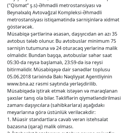
("Qismət” ş.s)-Əhmədli metrostansiyası və
Beynəlxalq Avtovağzal Kompleksi-Əhmədli
metrostansiyası istiqamətində sərnişinlərə xidmət
göstərəcək.
Müsabiqə şərtlərinə əsasən, daşıyıcıdan ən azı 35
avtobus tələb olunur. Bu avtobuslar minimum 75
sərnişin tutumuna və 24 oturacaq yerlərinə malik
olmalıdır. Bundan başqa, avtobuslar səhər saat
05:30-da reysə başlamalı, 23:59-də isə reysi
bitirməlidir. Müsabiqəyə dair sənədlər toplusu
05.06.2018 tarixində Bakı Nəqliyyat Agentliyinin
www.bna.az rəsmi saytında yerləşdirilib.
Müsabiqədə iştirak etmək istəyən və maraqlanan
şəxslər tanış ola bilər. Təkliflərin qiymətləndirilməsi
zamanı daşıyıcılara (sahibkarlara) aşağıdakı
meyarlarına görə üstünlük veriləcəkdir:
1. Müasir standartlara cavab verən istehsalat
bazasına (qaraj) malik olması.