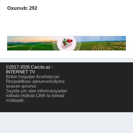
Oxunub: 292
©2017-2026 Carcitv.az -
İNTERNET TV
Bütün hüquqlar Azərbaycan
Respublikası qanunvericiliyinə
əsasən qorunur.
Saytda yer alan informasiyadan
istifadə etdikdə LİNK-lə istinad
mütləqdir.