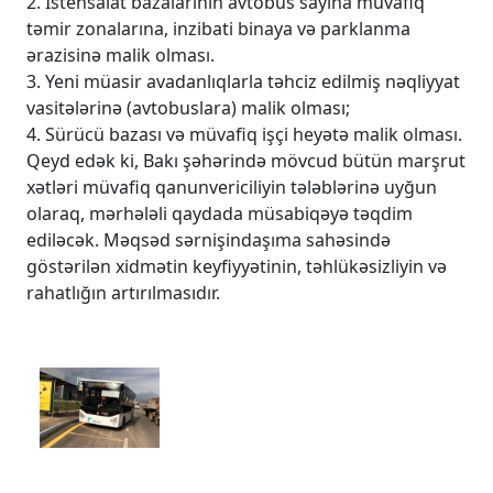
2. İstehsalat bazalarının avtobus sayına müvafiq
təmir zonalarına, inzibati binaya və parklanma
ərazisinə malik olması.
3. Yeni müasir avadanlıqlarla təhciz edilmiş nəqliyyat
vasitələrinə (avtobuslara) malik olması;
4. Sürücü bazası və müvafiq işçi heyətə malik olması.
Qeyd edək ki, Bakı şəhərində mövcud bütün marşrut
xətləri müvafiq qanunvericiliyin tələblərinə uyğun
olaraq, mərhələli qaydada müsabiqəyə təqdim
ediləcək. Məqsəd sərnişindaşıma sahəsində
göstərilən xidmətin keyfiyyətinin, təhlükəsizliyin və
rahatlığın artırılmasıdır.