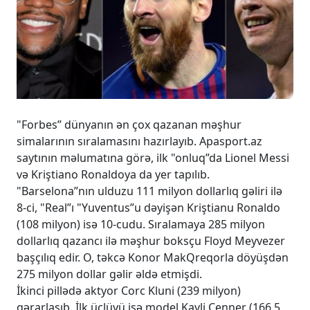
"Forbes” dünyanın ən çox qazanan məşhur
simalarının sıralamasını hazırlayıb. Apasport.az
saytının məlumatına görə, ilk "onluq”da Lionel Messi
və Kriştiano Ronaldoya da yer tapılıb.
"Barselona”nın ulduzu 111 milyon dollarlıq gəliri ilə
8-ci, "Real”ı "Yuventus”u dəyişən Kriştianu Ronaldo
(108 milyon) isə 10-cudu. Sıralamaya 285 milyon
dollarlıq qazancı ilə məşhur boksçu Floyd Meyvezer
başçılıq edir. O, təkcə Konor MakQreqorla döyüşdən
275 milyon dollar gəlir əldə etmişdi.
İkinci pillədə aktyor Corc Kluni (239 milyon)
qərarlaşıb. İlk üçlüyü isə model Kayli Cenner (166,5