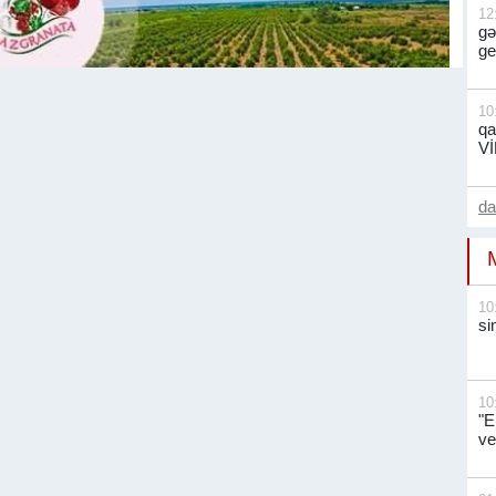
12
gə
ge
10
qa
V
d
10
si
10
"E
ve