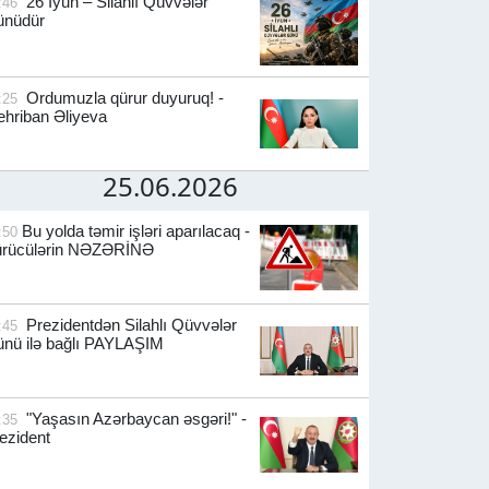
26 İyun – Silahlı Qüvvələr
:46
ünüdür
Ordumuzla qürur duyuruq! -
:25
hriban Əliyeva
25.06.2026
Bu yolda təmir işləri aparılacaq -
:50
ürücülərin NƏZƏRİNƏ
Prezidentdən Silahlı Qüvvələr
:45
nü ilə bağlı PAYLAŞIM
"Yaşasın Azərbaycan əsgəri!" -
:35
ezident