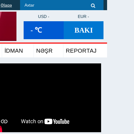
Əlaqə
USD -
EUR -
- ℃
BAKI
İDMAN
NƏŞR
REPORTAJ