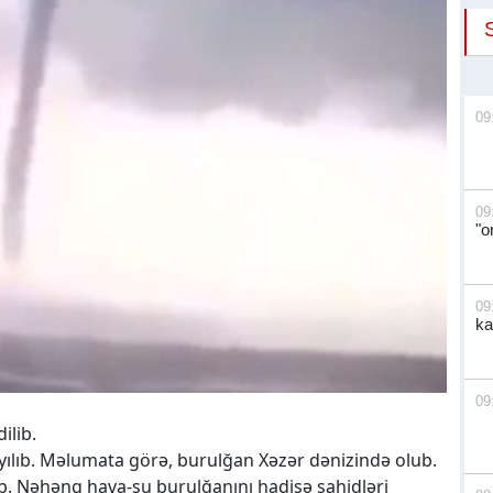
09
09
"o
09
ka
09
ilib.
yılıb. Məlumata görə, burulğan Xəzər dənizində olub.
b. Nəhəng hava-su burulğanını hadisə şahidləri