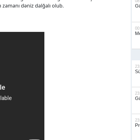
08
an zamanı dəniz dalğalı olub.
G
00
Me
23
S
23
Gü
23
Pr