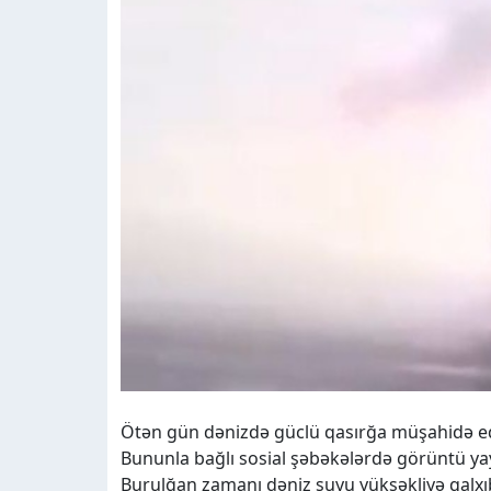
Ötən gün dənizdə güclü qasırğa müşahidə ed
Bununla bağlı sosial şəbəkələrdə görüntü ya
Burulğan zamanı dəniz suyu yüksəkliyə qalxı