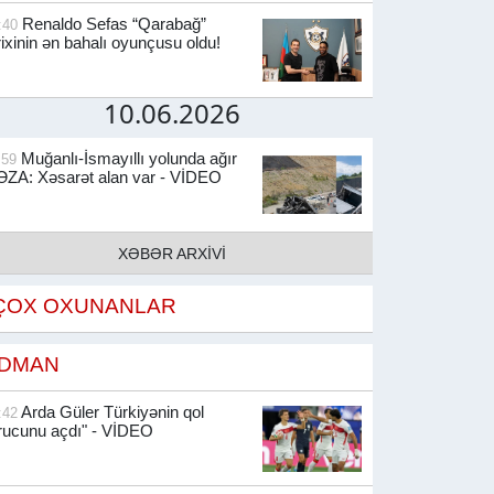
Renaldo Sefas “Qarabağ”
:40
rixinin ən bahalı oyunçusu oldu!
10.06.2026
Muğanlı-İsmayıllı yolunda ağır
:59
ZA: Xəsarət alan var - VİDEO
XƏBƏR ARXİVİ
ÇOX OXUNANLAR
İDMAN
Arda Güler Türkiyənin qol
:42
rucunu açdı" - VİDEO