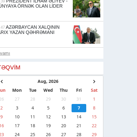
PREZİDENT İLHAM ƏLİYEV -
:39
ÜNYAYA ÖRNƏK OLAN LİDER
AZƏRBAYCAN XALQININ
:47
ARIX YAZAN QƏHRƏMANI
avamı
TƏQVIM
Aug, 2026
Sun
Mon
Tue
Wed
Thu
Fri
Sat
26
27
28
29
30
31
1
2
3
4
5
6
7
8
9
10
11
12
13
14
15
16
17
18
19
20
21
22
23
24
25
26
27
28
29