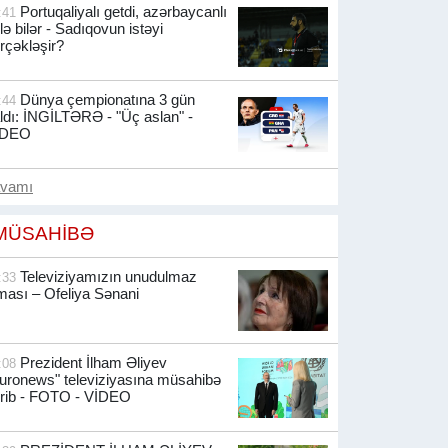
Portuqaliyalı getdi, azərbaycanlı
:41
lə bilər - Sadıqovun istəyi
rçəkləşir?
Dünya çempionatına 3 gün
:44
ldı: İNGİLTƏRƏ - "Üç aslan" -
İDEO
avamı
MÜSAHİBƏ
Televiziyamızın unudulmaz
:33
ması – Ofeliya Sənani
Prezident İlham Əliyev
:08
uronews" televiziyasına müsahibə
rib -
FOTO - VİDEO