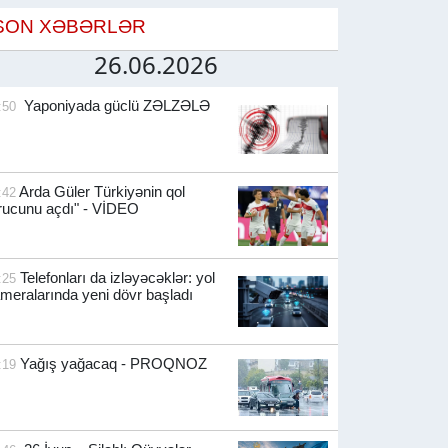
SON XƏBƏRLƏR
26.06.2026
Yaponiyada güclü ZƏLZƏLƏ
:50
Arda Güler Türkiyənin qol
:42
rucunu açdı" - VİDEO
Telefonları da izləyəcəklər: yol
:25
meralarında yeni dövr başladı
Yağış yağacaq - PROQNOZ
:19