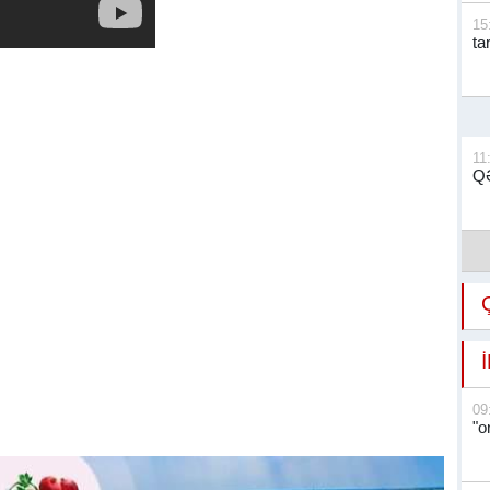
15
ta
11
QƏ
09
"o