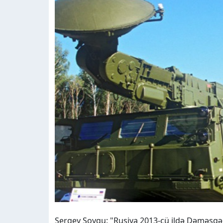
Sergey Şoyqu: "Rusiya 2013-cü ildə Dəməşqə 