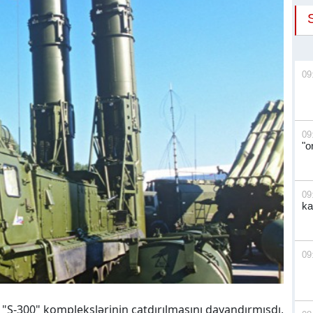
09
09
"o
09
ka
09
"S-300" komplekslərinin çatdırılmasını dayandırmışdı,