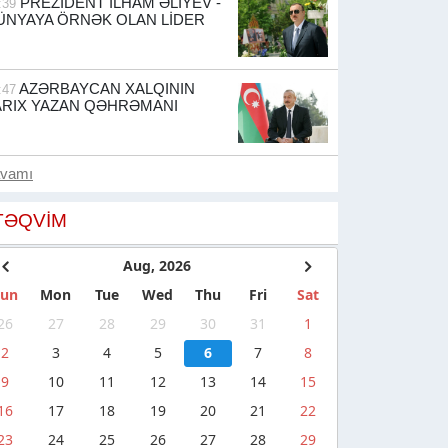
PREZİDENT İLHAM ƏLİYEV -
:39
ÜNYAYA ÖRNƏK OLAN LİDER
AZƏRBAYCAN XALQININ
:47
ARIX YAZAN QƏHRƏMANI
avamı
TƏQVIM
Aug, 2026
Sun
Mon
Tue
Wed
Thu
Fri
Sat
26
27
28
29
30
31
1
2
3
4
5
6
7
8
9
10
11
12
13
14
15
16
17
18
19
20
21
22
23
24
25
26
27
28
29