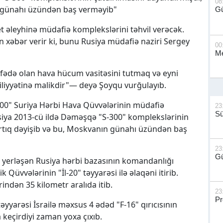
08
ın günahı üzündən baş verməyib"
G
et əleyhinə müdafiə komplekslərini təhvil verəcək.
 xəbər verir ki, bunu Rusiya müdafiə naziri Sergey
00
Me
fədə olan hava hücum vasitəsini tutmaq və eyni
liyyətinə malikdir"— deyə Şoyqu vurğulayıb.
300" Suriya Hərbi Hava Qüvvələrinin müdafiə
23
S
Rusiya 2013-cü ildə Dəməşqə "S-300" komplekslərinin
 artıq dəyişib və bu, Moskvanın günahı üzündən baş
23
Gü
 yerləşən Rusiya hərbi bazasının komandanlığı
Qüvvələrinin "İl-20" təyyarəsi ilə əlaqəni itirib.
rindən 35 kilometr aralıda itib.
23
Pr
təyyarəsi İsrailə məxsus 4 ədəd "F-16" qırıcısının
 keçirdiyi zaman yoxa çıxıb.