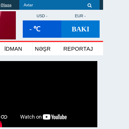
Əlaqə
USD -
EUR -
- ℃
BAKI
İDMAN
NƏŞR
REPORTAJ