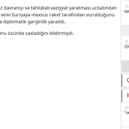
15
z davranışı və təhlükəli vəziyyət yaratması ucbatından
ta
əyyarənin Suriyaya məxsus raket tərəfindən vurulduğunu
da diplomatik gərginlik yaradıb.
nu özündə saxladığını bildirmişdi.
11
QƏ
09
"o