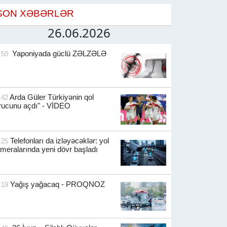
SON XƏBƏRLƏR
26.06.2026
Yaponiyada güclü ZƏLZƏLƏ
:50
Arda Güler Türkiyənin qol
:42
rucunu açdı" - VİDEO
Telefonları da izləyəcəklər: yol
:25
meralarında yeni dövr başladı
Yağış yağacaq - PROQNOZ
:19