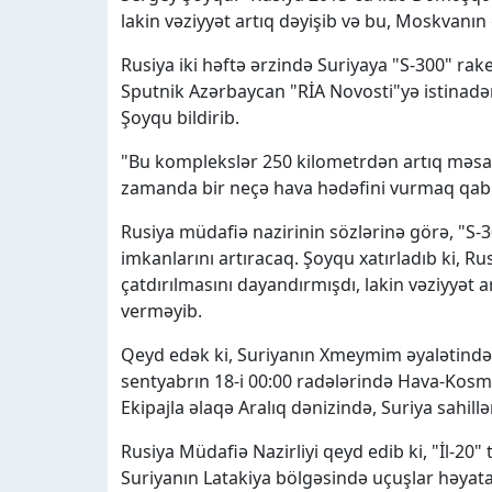
lakin vəziyyət artıq dəyişib və bu, Moskvan
Rusiya iki həftə ərzində Suriyaya "S-300" rak
Sputnik Azərbaycan "RİA Novosti"yə istinadən
Şoyqu bildirib.
"Bu komplekslər 250 kilometrdən artıq məsa
zamanda bir neçə hava hədəfini vurmaq qabi
Rusiya müdafiə nazirinin sözlərinə görə, "S-
imkanlarını artıracaq. Şoyqu xatırladıb ki, 
çatdırılmasını dayandırmışdı, lakin vəziyyət
verməyib.
Qeyd edək ki, Suriyanın Xmeymim əyalətində
sentyabrın 18-i 00:00 radələrində Hava-Kosmik 
Ekipajla əlaqə Aralıq dənizində, Suriya sahillə
Rusiya Müdafiə Nazirliyi qeyd edib ki, "İl-20" 
Suriyanın Latakiya bölgəsində uçuşlar həyata