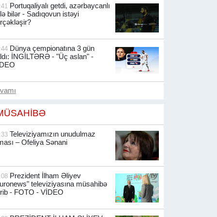
Portuqaliyalı getdi, azərbaycanlı
:41
lə bilər - Sadıqovun istəyi
rçəkləşir?
Dünya çempionatına 3 gün
:44
ldı: İNGİLTƏRƏ - "Üç aslan" -
İDEO
avamı
MÜSAHİBƏ
Televiziyamızın unudulmaz
:33
ması – Ofeliya Sənani
Prezident İlham Əliyev
:08
uronews" televiziyasına müsahibə
rib -
FOTO - VİDEO