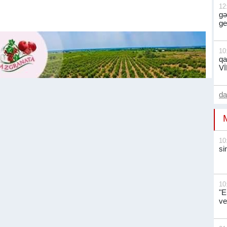
12
gə
ge
10
qa
V
d
10
si
10
"E
ve