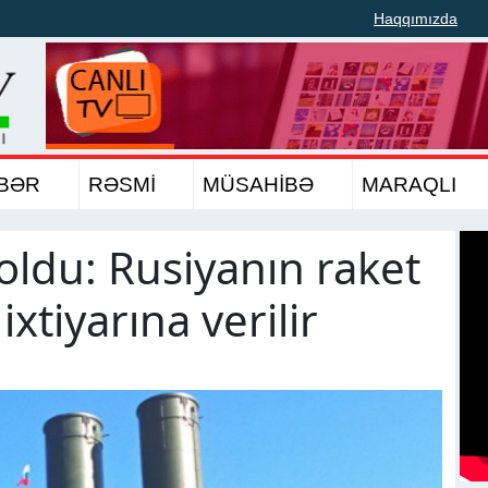
Haqqımızda
BƏR
RƏSMİ
MÜSAHİBƏ
MARAQLI
oldu: Rusiyanın raket
xtiyarına verilir