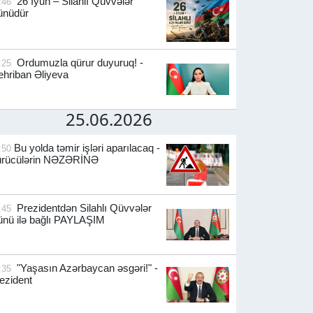
26 İyun – Silahlı Qüvvələr
:46
ünüdür
Ordumuzla qürur duyuruq! -
:25
hriban Əliyeva
25.06.2026
Bu yolda təmir işləri aparılacaq -
:50
ürücülərin NƏZƏRİNƏ
Prezidentdən Silahlı Qüvvələr
:45
nü ilə bağlı PAYLAŞIM
"Yaşasın Azərbaycan əsgəri!" -
:35
ezident