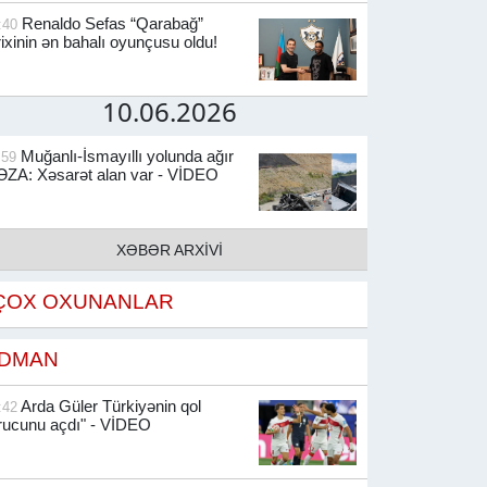
Renaldo Sefas “Qarabağ”
:40
rixinin ən bahalı oyunçusu oldu!
10.06.2026
Muğanlı-İsmayıllı yolunda ağır
:59
ZA: Xəsarət alan var - VİDEO
XƏBƏR ARXİVİ
ÇOX OXUNANLAR
İDMAN
Arda Güler Türkiyənin qol
:42
rucunu açdı" - VİDEO