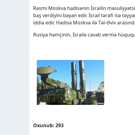
Rəsmi Moskva hadisənin İsrailin məsuliyyətsi
baş verdiyini bəyan edir. İsrail tərəfi isə t
iddia edir. Hadisə Moskva ilə Təl-Əviv arasın
Rusiya həmçinin, İsrailə cavab vermə hüququ
Oxunub: 293