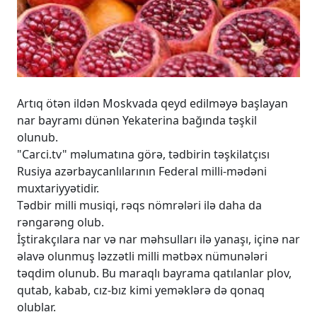
Artıq ötən ildən Moskvada qeyd edilməyə başlayan
nar bayramı dünən Yekaterina bağında təşkil
olunub.
"Carci.tv" məlumatına görə, tədbirin təşkilatçısı
Rusiya azərbaycanlılarının Federal milli-mədəni
muxtariyyətidir.
Tədbir milli musiqi, rəqs nömrələri ilə daha da
rəngarəng olub.
İştirakçılara nar və nar məhsulları ilə yanaşı, içinə nar
əlavə olunmuş ləzzətli milli mətbəx nümunələri
təqdim olunub. Bu maraqlı bayrama qatılanlar plov,
qutab, kabab, cız-bız kimi yeməklərə də qonaq
olublar.