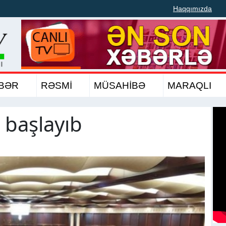
Haqqımızda
BƏR
RƏSMİ
MÜSAHİBƏ
MARAQLI
ı başlayıb