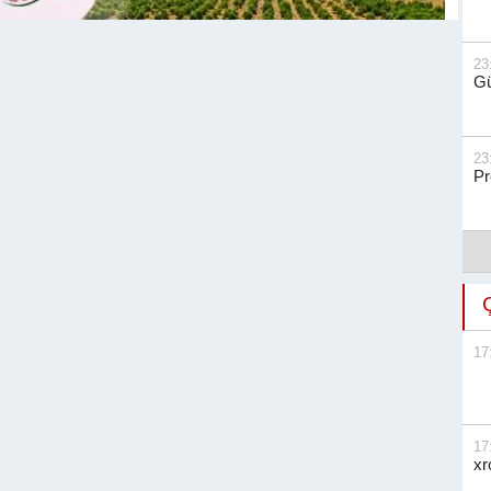
23
Gü
23
Pr
17
17
xr