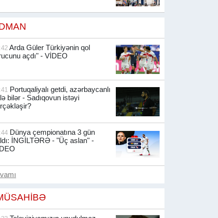
İDMAN
Arda Güler Türkiyənin qol
:42
rucunu açdı" - VİDEO
Portuqaliyalı getdi, azərbaycanlı
:41
lə bilər - Sadıqovun istəyi
rçəkləşir?
Dünya çempionatına 3 gün
:44
ldı: İNGİLTƏRƏ - "Üç aslan" -
İDEO
avamı
MÜSAHİBƏ