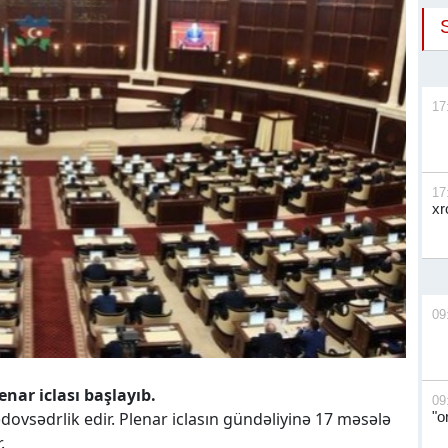
17
17
xr
09
enar iclası başlayıb.
09
ədovsədrlik edir. Plenar iclasın gündəliyinə 17 məsələ
"o
.