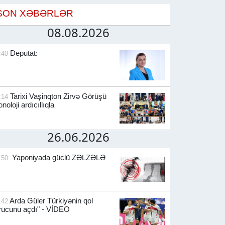
SON XƏBƏRLƏR
08.08.2026
Deputat:
:40
Tarixi Vaşinqton Zirvə Görüşü
:14
onoloji ardıcıllıqla
26.06.2026
Yaponiyada güclü ZƏLZƏLƏ
:50
Arda Güler Türkiyənin qol
:42
rucunu açdı" - VİDEO