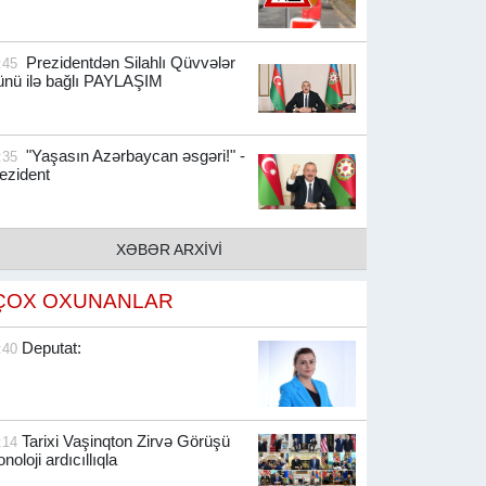
Prezidentdən Silahlı Qüvvələr
:45
nü ilə bağlı PAYLAŞIM
"Yaşasın Azərbaycan əsgəri!" -
:35
ezident
XƏBƏR ARXİVİ
ÇOX OXUNANLAR
Deputat:
:40
Tarixi Vaşinqton Zirvə Görüşü
:14
onoloji ardıcıllıqla