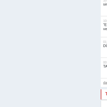
10
si
10
"E
ve
01
D
00
T
d