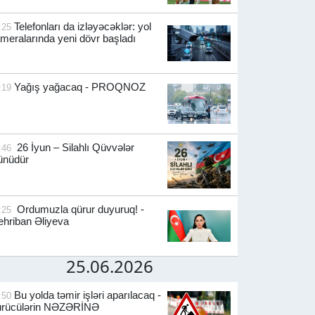
Telefonları da izləyəcəklər: yol
:25
meralarında yeni dövr başladı
Yağış yağacaq - PROQNOZ
:19
26 İyun – Silahlı Qüvvələr
:46
ünüdür
Ordumuzla qürur duyuruq! -
:25
hriban Əliyeva
25.06.2026
Bu yolda təmir işləri aparılacaq -
:50
ürücülərin NƏZƏRİNƏ