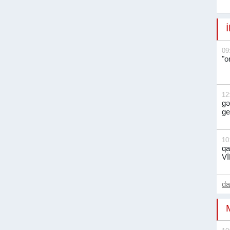
09
"o
12
gə
ge
10
qa
V
d