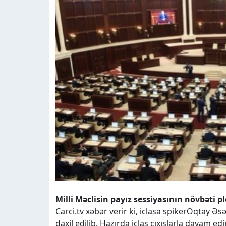
Milli Məclisin payız sessiyasının növbəti pl
Carci.tv xəbər verir ki, iclasa spikerOqtay Əs
daxil edilib. Hazırda iclas çıxışlarla davam edir