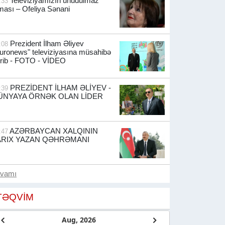
Televiziyamızın unudulmaz
:33
ması – Ofeliya Sənani
Prezident İlham Əliyev
:08
uronews" televiziyasına müsahibə
rib -
FOTO - VİDEO
PREZİDENT İLHAM ƏLİYEV -
:39
ÜNYAYA ÖRNƏK OLAN LİDER
AZƏRBAYCAN XALQININ
:47
ARIX YAZAN QƏHRƏMANI
avamı
TƏQVIM
Aug, 2026