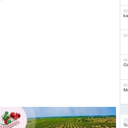
09
ka
09
08
G
00
Me
23
S