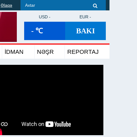
Əlaqə
USD -
EUR -
- ℃
BAKI
İDMAN
NƏŞR
REPORTAJ