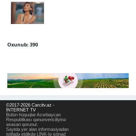
Oxunub: 390
©2017-2026 Carcitv.az -
İNTERNET TV
Bütün hüquqlar Azərbaycan
Respublikası qanunvericiliyinə
əsasən qorunur.
Saytda yer alan informasiyadan
istifadə etdikdə LİNK-lə istinad