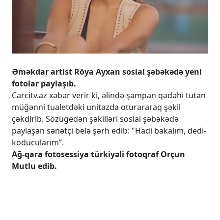
Əməkdar artist Röya Ayxan sosial şəbəkədə yeni
fotolar paylaşıb.
Carcitv.az xəbər verir ki, əlində şampan qədəhi tutan
müğənni tualetdəki unitazda oturararaq şəkil
çəkdirib. Sözügedən şəkilləri sosial şəbəkədə
paylaşan sənətçi belə şərh edib: "Hadi bakalım, dedi-
koducularım”.
Ağ-qara fotosessiya türkiyəli fotoqraf Orçun
Mutlu edib.