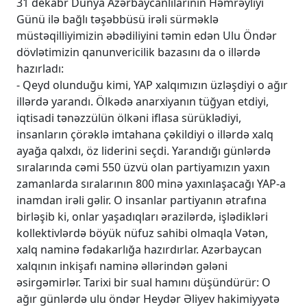
31 dekabr Dünya Azərbaycanlılarının Həmrəyliyi
Günü ilə bağlı təşəbbüsü irəli sürməklə
müstəqilliyimizin əbədiliyini təmin edən Ulu Öndər
dövlətimizin qanunvericilik bazasını da o illərdə
hazırladı:
- Qeyd olunduğu kimi, YAP xalqımızın üzləşdiyi o ağır
illərdə yarandı. Ölkədə anarxiyanın tüğyan etdiyi,
iqtisadi tənəzzülün ölkəni iflasa sürüklədiyi,
insanların çörəklə imtahana çəkildiyi o illərdə xalq
ayağa qalxdı, öz liderini seçdi. Yarandığı günlərdə
sıralarında cəmi 550 üzvü olan partiyamızın yaxın
zamanlarda sıralarının 800 minə yaxınlaşacağı YAP-a
inamdan irəli gəlir. O insanlar partiyanın ətrafına
birləşib ki, onlar yaşadıqları ərazilərdə, işlədikləri
kollektivlərdə böyük nüfuz sahibi olmaqla Vətən,
xalq naminə fədakarlığa hazırdırlar. Azərbaycan
xalqının inkişafı naminə əllərindən gələni
əsirgəmirlər. Tarixi bir sual hamını düşündürür: O
ağır günlərdə ulu öndər Heydər Əliyev hakimiyyətə