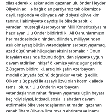
xilas edərək xilaskar adını qazanan ulu öndər Heydər
Əliyevin adi ilə bağlı olan partiyamız tək ölkəmizdə
deyil, regionda və dünyada vahid siyasi qüvvə kimi
tanınır. Hakimiyyətə qayıdışı ilə ölkədə sabitlik
yaradan, müstəqil Azərbaycanın Milli Konstitusiyasını
hazırlayan Ulu Öndər bildirirdi ki, Ali Qanunlarımızın
hər maddəsində dinindən, dilindən, milliyyətindən
asılı olmayraq bütün vətəndaşların sərbəst yaşamaq,
azad düşünmək hüquqları əksini tapmalıdır. Onun
ideyaları əsasında özünü doğruldan siyasətə uyğun
davam etdirilən inkişaf ölkəmizə yalnız uğur gətirir.
Z.Əsgərov bildirdi ki, artıq inkişafın Azərbaycan
modeli dünyada özünü doğruldur və təbliğ edilir.
Ölkəmiz üç peyki ilə azsaylı üzvü olan kosmik ailədə
təmsil olunur. Ulu Öndərin Azərbaycan
vətəndaşlarının rahat, firavan yaşaması üçün həyata
keçirdiyi siyasi, iqtisadi, sosial islahatları davam
etdirməklə ölkə vətəndaşlarının etimadını qazanan
cənab İlham Əliyevə ümumxalq ehtiramı və inamı