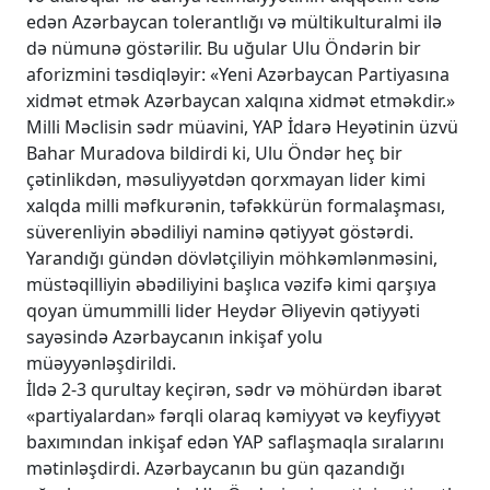
edən Azərbaycan tolerantlığı və mültikulturalmi ilə
də nümunə göstərilir. Bu uğular Ulu Öndərin bir
aforizmini təsdiqləyir: «Yeni Azərbaycan Partiyasına
xidmət etmək Azərbaycan xalqına xidmət etməkdir.»
Milli Məclisin sədr müavini, YAP İdarə Heyətinin üzvü
Bahar Muradova bildirdi ki, Ulu Öndər heç bir
çətinlikdən, məsuliyyətdən qorxmayan lider kimi
xalqda milli məfkurənin, təfəkkürün formalaşması,
süverenliyin əbədiliyi naminə qətiyyət göstərdi.
Yarandığı gündən dövlətçiliyin möhkəmlənməsini,
müstəqilliyin əbədiliyini başlıca vəzifə kimi qarşıya
qoyan ümummilli lider Heydər Əliyevin qətiyyəti
sayəsində Azərbaycanın inkişaf yolu
müəyyənləşdirildi.
İldə 2-3 qurultay keçirən, sədr və möhürdən ibarət
«partiyalardan» fərqli olaraq kəmiyyət və keyfiyyət
baxımından inkişaf edən YAP saflaşmaqla sıralarını
mətinləşdirdi. Azərbaycanın bu gün qazandığı