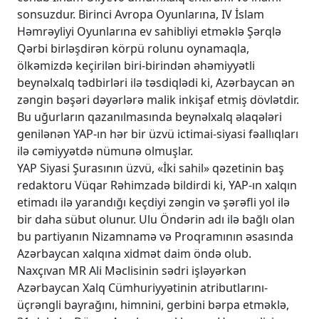
sonsuzdur. Birinci Avropa Oyunlarına, IV İslam
Həmrəyliyi Oyunlarına ev sahibliyi etməklə Şərqlə
Qərbi birləşdirən körpü rolunu oynamaqla,
ölkəmizdə keçirilən biri-birindən əhəmiyyətli
beynəlxalq tədbirləri ilə təsdiqlədi ki, Azərbaycan ən
zəngin bəşəri dəyərlərə malik inkişaf etmiş dövlətdir.
Bu uğurların qazanılmasında beynəlxalq əlaqələri
genilənən YAP-ın hər bir üzvü ictimai-siyasi fəallıqları
ilə cəmiyyətdə nümunə olmuşlar.
YAP Siyasi Şurasının üzvü, «İki sahil» qəzetinin baş
redaktoru Vüqar Rəhimzadə bildirdi ki, YAP-ın xalqın
etimadı ilə yarandığı keçdiyi zəngin və şərəfli yol ilə
bir daha sübut olunur. Ulu Öndərin adı ilə bağlı olan
bu partiyanın Nizamnamə və Proqramının əsasında
Azərbaycan xalqına xidmət daim öndə olub.
Naxçıvan MR Ali Məclisinin sədri işləyərkən
Azərbaycan Xalq Cümhuriyyətinin atributlarını-
üçrəngli bayrağını, himnini, gerbini bərpa etməklə,