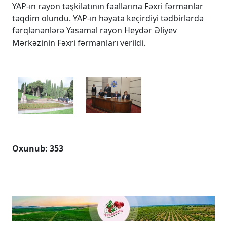
YAP-ın rayon təşkilatının fəallarına Fəxri fərmanlar
təqdim olundu. YAP-ın həyata keçirdiyi tədbirlərdə
fərqlənənlərə Yasamal rayon Heydər Əliyev
Mərkəzinin Fəxri fərmanları verildi.
Oxunub: 353