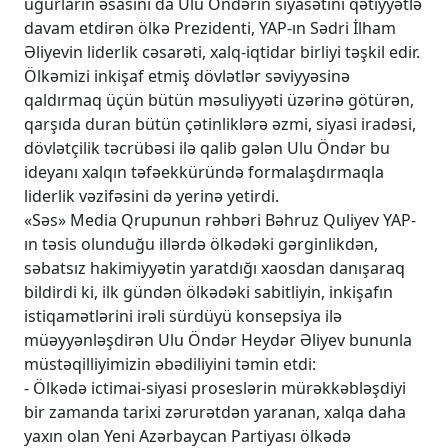
uğurların əsasını da Ulu Öndərin siyasətini qətiyyətlə
davam etdirən ölkə Prezidenti, YAP-ın Sədri İlham
Əliyevin liderlik cəsarəti, xalq-iqtidar birliyi təşkil edir.
Ölkəmizi inkişaf etmiş dövlətlər səviyyəsinə
qaldırmaq üçün bütün məsuliyyəti üzərinə götürən,
qarşıda duran bütün çətinliklərə əzmi, siyasi iradəsi,
dövlətçilik təcrübəsi ilə qalib gələn Ulu Öndər bu
ideyanı xalqın təfəekküründə formalaşdırmaqla
liderlik vəzifəsini də yerinə yetirdi.
«Səs» Media Qrupunun rəhbəri Bəhruz Quliyev YAP-
ın təsis olunduğu illərdə ölkədəki gərginlikdən,
səbatsız hakimiyyətin yaratdığı xaosdan danışaraq
bildirdi ki, ilk gündən ölkədəki sabitliyin, inkişafın
istiqamətlərini irəli sürdüyü konsepsiya ilə
müəyyənləşdirən Ulu Öndər Heydər Əliyev bununla
müstəqilliyimizin əbədiliyini təmin etdi:
- Ölkədə ictimai-siyasi proseslərin mürəkkəbləşdiyi
bir zamanda tarixi zərurətdən yaranan, xalqa daha
yaxın olan Yeni Azərbaycan Partiyası ölkədə