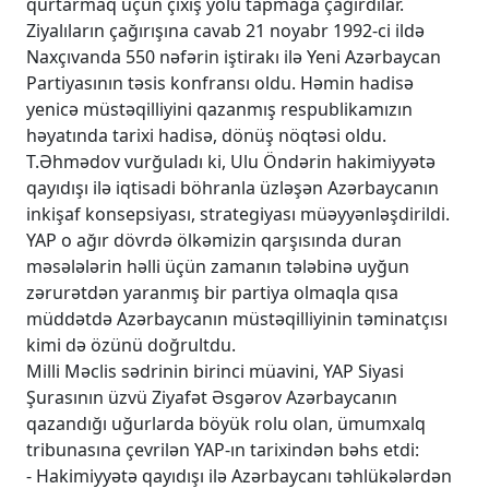
qurtarmaq üçün çıxış yolu tapmağa çağırdılar.
Ziyalıların çağırışına cavab 21 noyabr 1992-ci ildə
Naxçıvanda 550 nəfərin iştirakı ilə Yeni Azərbaycan
Partiyasının təsis konfransı oldu. Həmin hadisə
yenicə müstəqilliyini qazanmış respublikamızın
həyatında tarixi hadisə, dönüş nöqtəsi oldu.
T.Əhmədov vurğuladı ki, Ulu Öndərin hakimiyyətə
qayıdışı ilə iqtisadi böhranla üzləşən Azərbaycanın
inkişaf konsepsiyası, strategiyası müəyyənləşdirildi.
YAP o ağır dövrdə ölkəmizin qarşısında duran
məsələlərin həlli üçün zamanın tələbinə uyğun
zərurətdən yaranmış bir partiya olmaqla qısa
müddətdə Azərbaycanın müstəqilliyinin təminatçısı
kimi də özünü doğrultdu.
Milli Məclis sədrinin birinci müavini, YAP Siyasi
Şurasının üzvü Ziyafət Əsgərov Azərbaycanın
qazandığı uğurlarda böyük rolu olan, ümumxalq
tribunasına çevrilən YAP-ın tarixindən bəhs etdi:
- Hakimiyyətə qayıdışı ilə Azərbaycanı təhlükələrdən