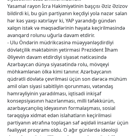
Yasamal rayon İcra Hakimiyətinin başçısı Əziz Əzizov
bildirdi ki, bu gün partiyanın keçdiyi yola nəzər salan
hər kəs yaxşı xatırlayır ki, YAP yarandığı gündən
xalqın istək və məqsədlərinin həyata keçirilməsində
avanqard rolunu uğurla davam etdirir.
- Ulu Öndərin müdrikcəsinə müəyyənləşdirdiyi
dövlətçilik məktəbinin yetirməsi Prezident İlham
Əliyevin davam etdirdiyi siyasət nəticəsində
Azərbaycan dünya siyasətində rolu, mövqeyi
möhkəmlənən ölkə kimi tanınır. Azərbaycanın
qüdrətli dövlətə çevrilməsi üçün son dərəcə mühüm
amil olan siyasi sabitliyin qorunması, vətəndaş
həmrəyliyinin yaradılması, iqtisadi inkişaf
konsepsiyasının hazırlanması, milli təfəkkürün,
azərbaycançılıq ideyasının formalaşması, sosial
tərəqqiyə xidmət edən islahatların keçirilməsi
partiyanın ətrafına toplaşan saf əqidəli insanlar üçün
fəaliyyət proqramı oldu. O ağır günlərdə ideoloji