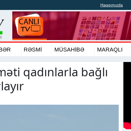
Haqqımızda
BƏR
RƏSMİ
MÜSAHİBƏ
MARAQLI
ti qadınlarla bağlı
layır