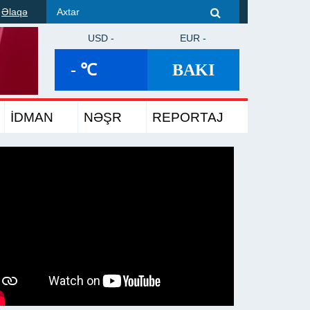
Əlaqə
USD -
EUR -
- ℃
BAKI
İDMAN
NƏŞR
REPORTAJ