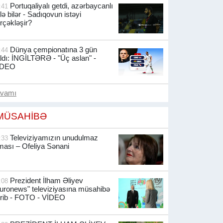
Portuqaliyalı getdi, azərbaycanlı
:41
lə bilər - Sadıqovun istəyi
rçəkləşir?
Dünya çempionatına 3 gün
:44
ldı: İNGİLTƏRƏ - "Üç aslan" -
İDEO
avamı
MÜSAHİBƏ
Televiziyamızın unudulmaz
:33
ması – Ofeliya Sənani
Prezident İlham Əliyev
:08
uronews" televiziyasına müsahibə
rib -
FOTO - VİDEO