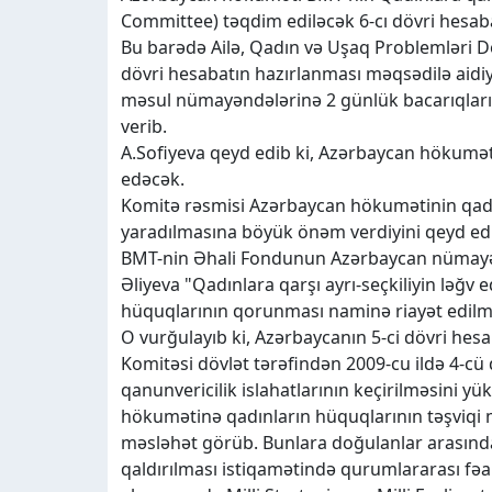
Committee) təqdim ediləcək 6-cı dövri hesabat
Bu barədə Ailə, Qadın və Uşaq Problemləri Dö
dövri hesabatın hazırlanması məqsədilə aidi
məsul nümayəndələrinə 2 günlük bacarıqların
verib.
A.Sofiyeva qeyd edib ki, Azərbaycan hökuməti
edəcək.
Komitə rəsmisi Azərbaycan hökumətinin qadı
yaradılmasına böyük önəm verdiyini qeyd ed
BMT-nin Əhali Fondunun Azərbaycan nümayə
Əliyeva "Qadınlara qarşı ayrı-seçkiliyin ləğv
hüquqlarının qorunması naminə riayət edilməs
O vurğulayıb ki, Azərbaycanın 5-ci dövri hes
Komitəsi dövlət tərəfindən 2009-cu ildə 4-cü 
qanunvericilik islahatlarının keçirilməsini 
hökumətinə qadınların hüquqlarının təşviqi
məsləhət görüb. Bunlara doğulanlar arasınd
qaldırılması istiqamətində qurumlararası fəali