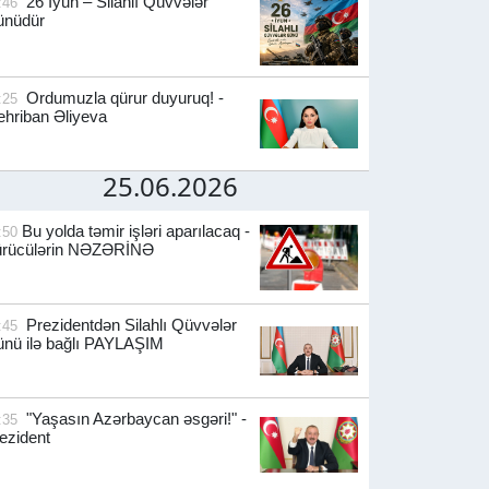
26 İyun – Silahlı Qüvvələr
:46
ünüdür
Ordumuzla qürur duyuruq! -
:25
hriban Əliyeva
25.06.2026
Bu yolda təmir işləri aparılacaq -
:50
ürücülərin NƏZƏRİNƏ
Prezidentdən Silahlı Qüvvələr
:45
nü ilə bağlı PAYLAŞIM
"Yaşasın Azərbaycan əsgəri!" -
:35
ezident