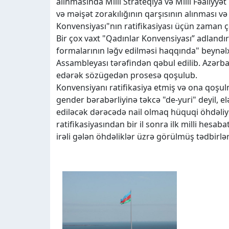
alınmasında Milli Strateqiya və Milli Fəaliyyə
və məişət zorakılığının qarşısının alınması
Konvensiyası"nın ratifikasiyası üçün zaman ç
Bir çox vaxt "Qadınlar Konvensiyası” adlandır
formalarının ləğv edilməsi haqqında" beynəl
Assambleyası tərəfindən qəbul edilib. Azərba
edərək sözügedən prosesə qoşulub.
Konvensiyanı ratifikasiya etmiş və ona qoşul
gender bərabərliyinə təkcə "de-yuri" deyil, elə
ediləcək dərəcədə nail olmaq hüquqi öhdəliyi
ratifikasiyasından bir il sonra ilk milli hesab
irəli gələn öhdəliklər üzrə görülmüş tədbirlər