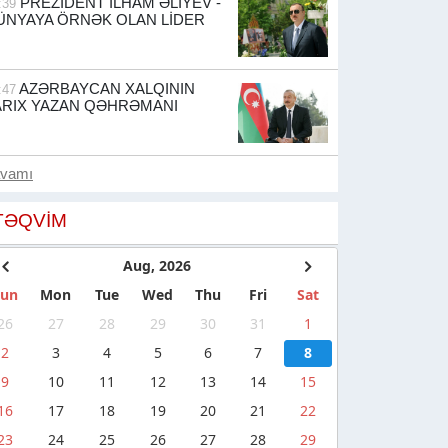
PREZİDENT İLHAM ƏLİYEV -
:39
ÜNYAYA ÖRNƏK OLAN LİDER
AZƏRBAYCAN XALQININ
:47
ARIX YAZAN QƏHRƏMANI
avamı
TƏQVIM
Aug, 2026
Sun
Mon
Tue
Wed
Thu
Fri
Sat
26
27
28
29
30
31
1
2
3
4
5
6
7
8
9
10
11
12
13
14
15
16
17
18
19
20
21
22
23
24
25
26
27
28
29