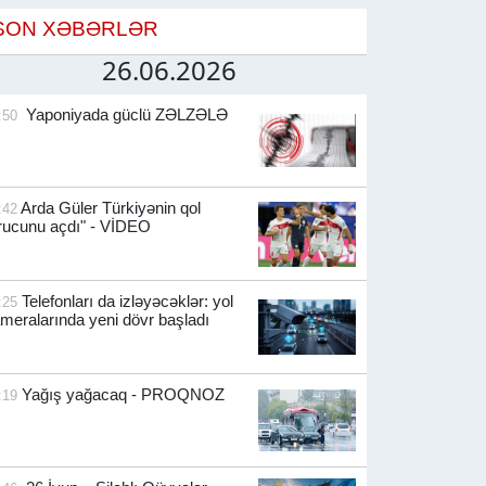
SON XƏBƏRLƏR
26.06.2026
Yaponiyada güclü ZƏLZƏLƏ
:50
Arda Güler Türkiyənin qol
:42
rucunu açdı" - VİDEO
Telefonları da izləyəcəklər: yol
:25
meralarında yeni dövr başladı
Yağış yağacaq - PROQNOZ
:19