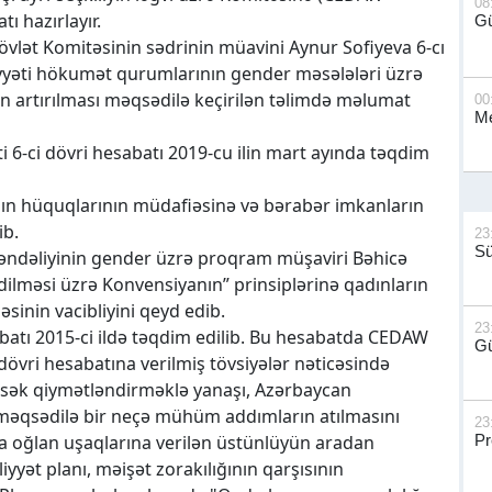
08
ı hazırlayır.
G
vlət Komitəsinin sədrinin müavini Aynur Sofiyeva 6-cı
yyəti hökumət qurumlarının gender məsələləri üzrə
 artırılması məqsədilə keçirilən təlimdə məlumat
00
Me
 6-ci dövri hesabatı 2019-cu ilin mart ayında təqdim
n hüquqlarının müdafiəsinə və bərabər imkanların
ib.
23
S
ndəliyinin gender üzrə proqram müşaviri Bəhicə
 edilməsi üzrə Konvensiyanın” prinsiplərinə qadınların
inin vacibliyini qeyd edib.
23
abatı 2015-ci ildə təqdim edilib. Bu hesabatda CEDAW
Gü
dövri hesabatına verilmiş tövsiyələr nəticəsində
yüksək qiymətləndirməklə yanaşı, Azərbaycan
 məqsədilə bir neçə mühüm addımların atılmasını
23
a oğlan uşaqlarına verilən üstünlüyün aradan
Pr
yyət planı, məişət zorakılığının qarşısının