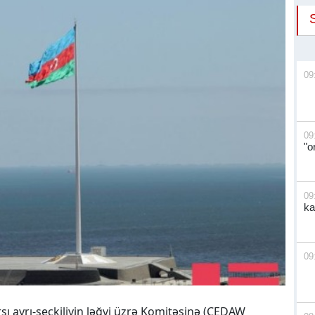
09
09
"o
09
ka
09
 ayrı-seçkiliyin ləğvi üzrə Komitəsinə (CEDAW