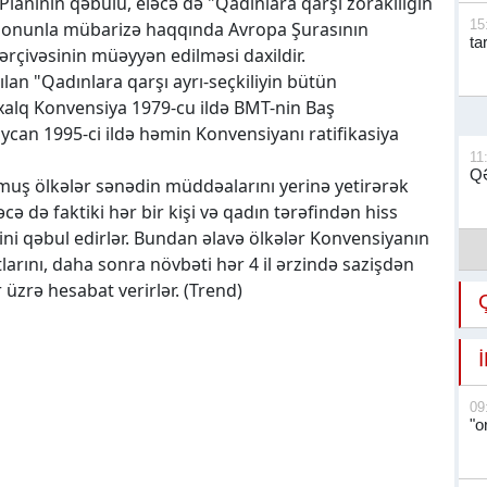
t Planının qəbulu, eləcə də "Qadınlara qarşı zorakılığın
15
 və onunla mübarizə haqqında Avropa Şurasının
ta
ərçivəsinin müəyyən edilməsi daxildir.
ılan "Qadınlara qarşı ayrı-seçkiliyin bütün
xalq Konvensiya 1979-cu ildə BMT-nin Baş
ycan 1995-ci ildə həmin Konvensiyanı ratifikasiya
11
QƏ
muş ölkələr sənədin müddəalarını yerinə yetirərək
cə də faktiki hər bir kişi və qadın tərəfindən hiss
ni qəbul edirlər. Bundan əlavə ölkələr Konvensiyanın
atlarını, daha sonra növbəti hər 4 il ərzində sazişdən
 üzrə hesabat verirlər. (Trend)
09
"o