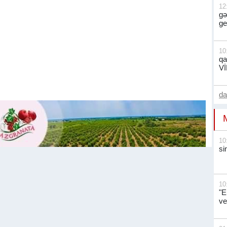
12
gə
ge
10
qa
V
d
10
si
10
"E
ve