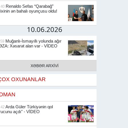
Renaldo Sefas “Qarabağ”
:40
rixinin ən bahalı oyunçusu oldu!
10.06.2026
Muğanlı-İsmayıllı yolunda ağır
:59
ZA: Xəsarət alan var - VİDEO
XƏBƏR ARXİVİ
ÇOX OXUNANLAR
İDMAN
Arda Güler Türkiyənin qol
:42
rucunu açdı" - VİDEO