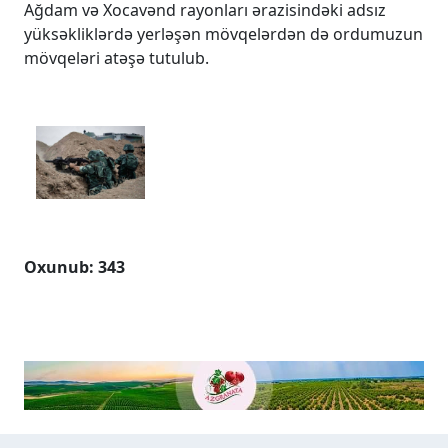
Ağdam və Xocavənd rayonları ərazisindəki adsız
yüksəkliklərdə yerləşən mövqelərdən də ordumuzun
mövqeləri atəşə tutulub.
Oxunub: 343