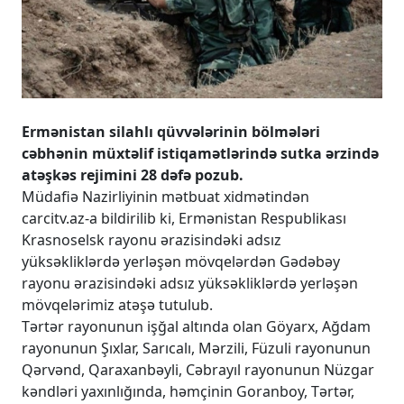
Ermənistan silahlı qüvvələrinin bölmələri
cəbhənin müxtəlif istiqamətlərində sutka ərzində
atəşkəs rejimini 28 dəfə pozub.
Müdafiə Nazirliyinin mətbuat xidmətindən
carcitv.az-a bildirilib ki, Ermənistan Respublikası
Krasnoselsk rayonu ərazisindəki adsız
yüksəkliklərdə yerləşən mövqelərdən Gədəbəy
rayonu ərazisindəki adsız yüksəkliklərdə yerləşən
mövqelərimiz atəşə tutulub.
Tərtər rayonunun işğal altında olan Göyarx, Ağdam
rayonunun Şıxlar, Sarıcalı, Mərzili, Füzuli rayonunun
Qərvənd, Qaraxanbəyli, Cəbrayıl rayonunun Nüzgar
kəndləri yaxınlığında, həmçinin Goranboy, Tərtər,