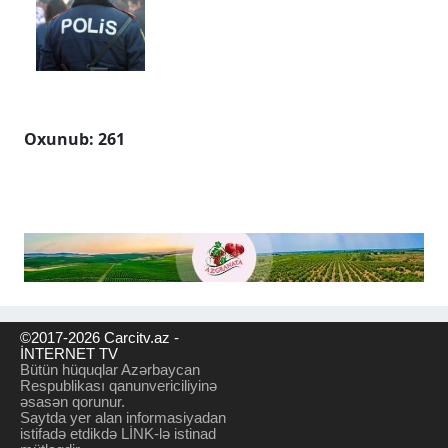
Oxunub: 261
©2017-2026 Carcitv.az -
İNTERNET TV
Bütün hüquqlar Azərbaycan
Respublikası qanunvericiliyinə
əsasən qorunur.
Saytda yer alan informasiyadan
istifadə etdikdə LİNK-lə istinad