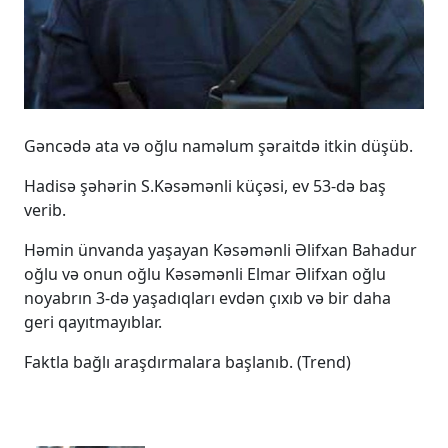
Gəncədə ata və oğlu naməlum şəraitdə itkin düşüb.
Hadisə şəhərin S.Kəsəmənli küçəsi, ev 53-də baş
verib.
Həmin ünvanda yaşayan Kəsəmənli Əlifxan Bahadur
oğlu və onun oğlu Kəsəmənli Elmar Əlifxan oğlu
noyabrın 3-də yaşadıqları evdən çıxıb və bir daha
geri qayıtmayıblar.
Faktla bağlı araşdırmalara başlanıb. (Trend)