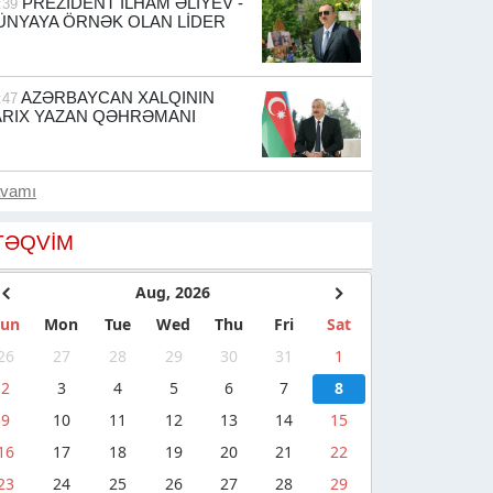
PREZİDENT İLHAM ƏLİYEV -
:39
ÜNYAYA ÖRNƏK OLAN LİDER
AZƏRBAYCAN XALQININ
:47
ARIX YAZAN QƏHRƏMANI
avamı
TƏQVIM
Aug, 2026
Sun
Mon
Tue
Wed
Thu
Fri
Sat
26
27
28
29
30
31
1
2
3
4
5
6
7
8
9
10
11
12
13
14
15
16
17
18
19
20
21
22
23
24
25
26
27
28
29