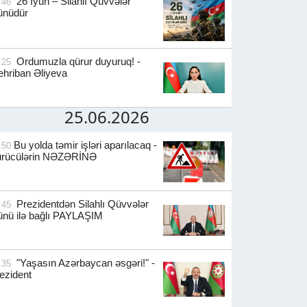
26 İyun – Silahlı Qüvvələr
:46
ünüdür
Ordumuzla qürur duyuruq! -
:25
hriban Əliyeva
25.06.2026
Bu yolda təmir işləri aparılacaq -
:50
ürücülərin NƏZƏRİNƏ
Prezidentdən Silahlı Qüvvələr
:45
nü ilə bağlı PAYLAŞIM
"Yaşasın Azərbaycan əsgəri!" -
:35
ezident