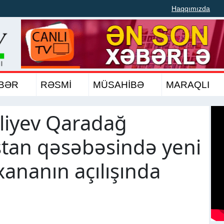
Haqqımızda
BƏR
RƏSMİ
MÜSAHİBƏ
MARAQLI
liyev Qaradağ
tan qəsəbəsində yeni
xananın açılışında