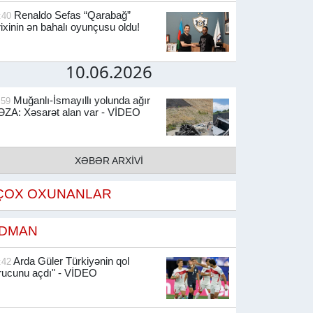
Renaldo Sefas “Qarabağ”
:40
rixinin ən bahalı oyunçusu oldu!
10.06.2026
Muğanlı-İsmayıllı yolunda ağır
:59
ZA: Xəsarət alan var - VİDEO
XƏBƏR ARXİVİ
ÇOX OXUNANLAR
İDMAN
Arda Güler Türkiyənin qol
:42
rucunu açdı" - VİDEO