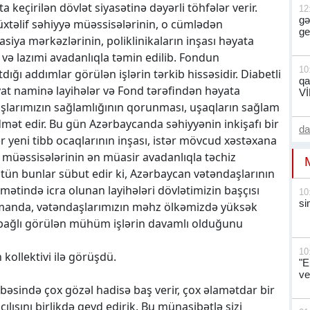
keçirilən dövlət siyasətinə dəyərli töhfələr verir.
12
gə
xtəlif səhiyyə müəssisələrinin, o cümlədən
ge
siya mərkəzlərinin, poliklinikaların inşası həyata
b və lazımi avadanlıqla təmin edilib. Fondun
10
ığı addımlar görülən işlərin tərkib hissəsidir. Diabetli
qa
yat naminə layihələr və Fond tərəfindən həyata
V
daşlarımızın sağlamlığının qorunması, uşaqların sağlam
t edir. Bu gün Azərbaycanda səhiyyənin inkişafı bir
d
r yeni tibb ocaqlarının inşası, istər mövcud xəstəxana
b müəssisələrinin ən müasir avadanlıqla təchiz
tün bunlar sübut edir ki, Azərbaycan vətəndaşlarının
amətində icra olunan layihələri dövlətimizin başçısı
10
si
 zamanda, vətəndaşlarımızın məhz ölkəmizdə yüksək
ə bağlı görülən mühüm işlərin davamlı olduğunu
10
kollektivi ilə görüşdü.
"E
ve
ində çox gözəl hadisə baş verir, çox əlamətdar bir
ılışını birlikdə qeyd edirik. Bu münasibətlə sizi