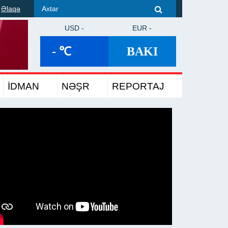
Əlaqə
USD -
EUR -
- ℃
BAKI
İDMAN
NƏŞR
REPORTAJ