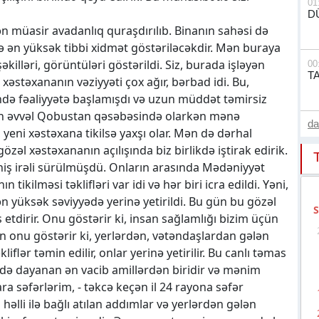
01
D
 ən müasir avadanlıq quraşdırılıb. Binanın sahəsi də
 ən yüksək tibbi xidmət göstəriləcəkdir. Mən buraya
illəri, görüntüləri göstərildi. Siz, burada işləyən
00
T
lki xəstəxananın vəziyyəti çox ağır, bərbad idi. Bu,
ərində fəaliyyətə başlamışdı və uzun müddət təmirsiz
dan əvvəl Qobustan qəsəbəsində olarkən mənə
d
yeni xəstəxana tikilsə yaxşı olar. Mən də dərhal
özəl xəstəxananın açılışında biz birlikdə iştirak edirik.
ahiş irəli sürülmüşdü. Onların arasında Mədəniyyət
tikilməsi təklifləri var idi və hər biri icra edildi. Yəni,
n yüksək səviyyədə yerinə yetirildi. Bu gün bu gözəl
 etdirir. Onu göstərir ki, insan sağlamlığı bizim üçün
ən onu göstərir ki, yerlərdən, vətəndaşlardan gələn
liflər təmin edilir, onlar yerinə yetirilir. Bu canlı təmas
ndə dayanan ən vacib amillərdən biridir və mənim
 səfərlərim, - təkcə keçən il 24 rayona səfər
əlli ilə bağlı atılan addımlar və yerlərdən gələn