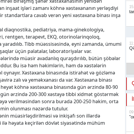
mrəli birləşmiş şəhər xəstəxanasının yenidən
15
lan inşaat işləri zamanı köhnə xəstəxananın yerləşdiyi
ta
r standartlara cavab verən yeni xəstəxana binası inşa
l diaqnostika, pediatriya, mama-ginekologiya,
, rentgen, terapevt, EKQ, otorinolarinqoloq,
a yaradılıb. Tibb müəssisəsində, eyni zamanda, ümumi
11
QƏ
aqlar üçün palatalar, laboratoriyalar var.
ələrində müasir avadanlıq quraşdırılıb, bütün şöbələr
ddur. Bu isə həm həkimlərin, həm də xəstələrin
l oynayır. Xəstəxana binasında istirahət və gözləmə
avirə zalı və yeməkxanası da var. Xəstəxana binası
bi heyət köhnə xəstəxana binasında gün ərzində 80-90
a gün ərzində 200-300 xəstəyə tibbi xidmət göstərmək
dəyə verilməsindən sonra burada 200-250 həkim, orta
 təmin olunması nəzərdə tutulur.
09
nin müasirləşdirilməsi və inkişafı son illərdə
"o
i ilə həyata keçirilən dövlət siyasətində mühüm