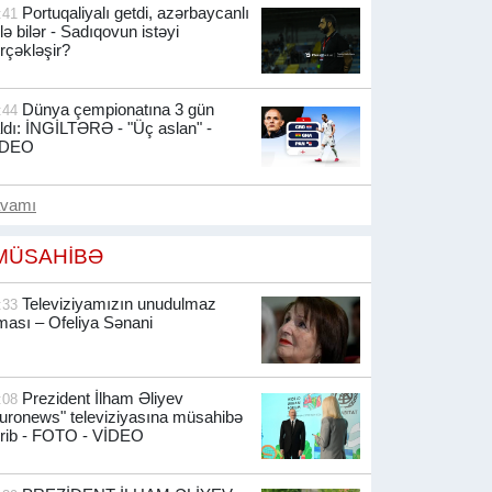
Portuqaliyalı getdi, azərbaycanlı
:41
lə bilər - Sadıqovun istəyi
rçəkləşir?
Dünya çempionatına 3 gün
:44
ldı: İNGİLTƏRƏ - "Üç aslan" -
İDEO
avamı
MÜSAHİBƏ
Televiziyamızın unudulmaz
:33
ması – Ofeliya Sənani
Prezident İlham Əliyev
:08
uronews" televiziyasına müsahibə
rib -
FOTO - VİDEO