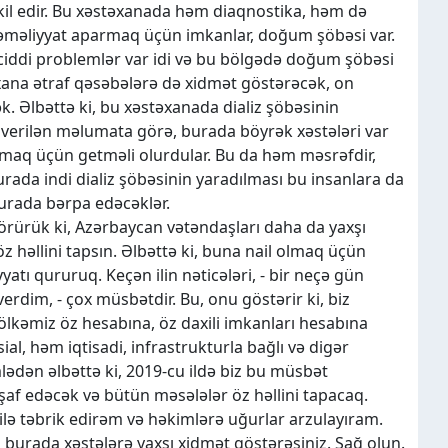
şkil edir. Bu xəstəxanada həm diaqnostika, həm də
və əməliyyat aparmaq üçün imkanlar, doğum şöbəsi var.
 ciddi problemlər var idi və bu bölgədə doğum şöbəsi
stəxana ətraf qəsəbələrə də xidmət göstərəcək, on
k. Əlbəttə ki, bu xəstəxanada dializ şöbəsinin
 verilən məlumata görə, burada böyrək xəstələri var
lmaq üçün getməli olurdular. Bu da həm məsrəfdir,
urada indi dializ şöbəsinin yaradılması bu insanlara da
burada bərpa edəcəklər.
görürük ki, Azərbaycan vətəndaşları daha da yaxşı
z həllini tapsın. Əlbəttə ki, buna nail olmaq üçün
yyatı qururuq. Keçən ilin nəticələri, - bir neçə gün
dim, - çox müsbətdir. Bu, onu göstərir ki, biz
 ölkəmiz öz hesabına, öz daxili imkanları hesabına
ial, həm iqtisadi, infrastrukturla bağlı və digər
lədən əlbəttə ki, 2019-cu ildə biz bu müsbət
şaf edəcək və bütün məsələlər öz həllini tapacaq.
lə təbrik edirəm və həkimlərə uğurlar arzulayıram.
iz burada xəstələrə yaxşı xidmət göstərəsiniz. Sağ olun.