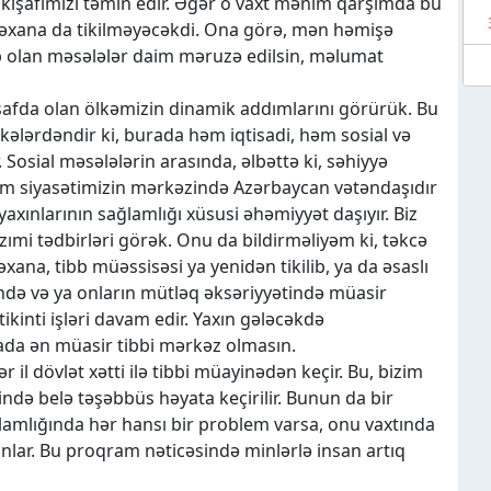
nkişafımızı təmin edir. Əgər o vaxt mənim qarşımda bu
stəxana da tikilməyəcəkdi. Ona görə, mən həmişə
cib olan məsələlər daim məruzə edilsin, məlumat
şafda olan ölkəmizin dinamik addımlarını görürük. Bu
ələrdəndir ki, burada həm iqtisadi, həm sosial və
 Sosial məsələlərin arasında, əlbəttə ki, səhiyyə
bizim siyasətimizin mərkəzində Azərbaycan vətəndaşıdır
axınlarının sağlamlığı xüsusi əhəmiyyət daşıyır. Biz
azımi tədbirləri görək. Onu da bildirməliyəm ki, təkcə
xana, tibb müəssisəsi ya yenidən tikilib, ya da əsaslı
ində və ya onların mütləq əksəriyyətində müasir
tikinti işləri davam edir. Yaxın gələcəkdə
ada ən müasir tibbi mərkəz olmasın.
ər il dövlət xətti ilə tibbi müayinədən keçir. Bu, bizim
də belə təşəbbüs həyata keçirilir. Bunun da bir
ğlamlığında hər hansı bir problem varsa, onu vaxtında
sınlar. Bu proqram nəticəsində minlərlə insan artıq