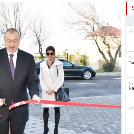
09
09
"o
09
ka
09