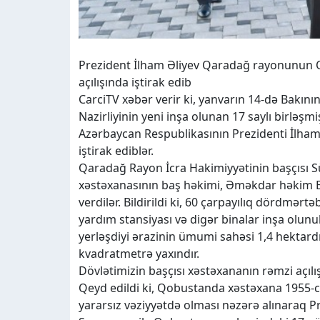
Prezident İlham Əliyev Qaradağ rayonunun 
açılışında iştirak edib
CarciTV xəbər verir ki, yanvarın 14-də Bak
Nazirliyinin yeni inşa olunan 17 saylı birləşmi
Azərbaycan Respublikasının Prezidenti İlham 
iştirak ediblər.
Qaradağ Rayon İcra Hakimiyyətinin başçısı Sü
xəstəxanasının baş həkimi, Əməkdar həkim E
verdilər. Bildirildi ki, 60 çarpayılıq dördmərt
yardım stansiyası və digər binalar inşa olunu
yerləşdiyi ərazinin ümumi sahəsi 1,4 hektardı
kvadratmetrə yaxındır.
Dövlətimizin başçısı xəstəxananın rəmzi açılışı
Qeyd edildi ki, Qobustanda xəstəxana 1955-ci 
yararsız vəziyyətdə olması nəzərə alınaraq Pre