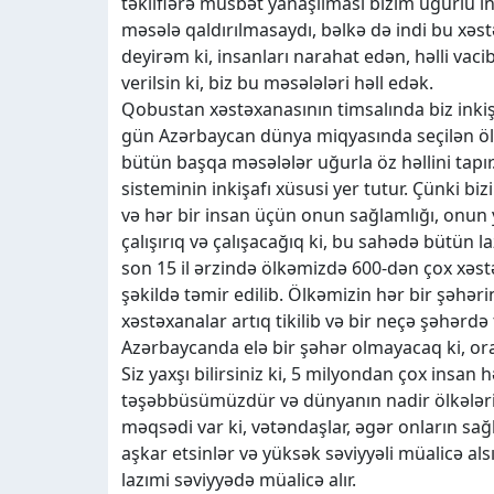
təkliflərə müsbət yanaşılması bizim uğurlu i
məsələ qaldırılmasaydı, bəlkə də indi bu xə
deyirəm ki, insanları narahat edən, həlli va
verilsin ki, biz bu məsələləri həll edək.
Qobustan xəstəxanasının timsalında biz inki
gün Azərbaycan dünya miqyasında seçilən ölk
bütün başqa məsələlər uğurla öz həllini tapır.
sisteminin inkişafı xüsusi yer tutur. Çünki 
və hər bir insan üçün onun sağlamlığı, onun y
çalışırıq və çalışacağıq ki, bu sahədə bütün l
son 15 il ərzində ölkəmizdə 600-dən çox xəstə
şəkildə təmir edilib. Ölkəmizin hər bir şəhər
xəstəxanalar artıq tikilib və bir neçə şəhərdə 
Azərbaycanda elə bir şəhər olmayacaq ki, or
Siz yaxşı bilirsiniz ki, 5 milyondan çox insan h
təşəbbüsümüzdür və dünyanın nadir ölkələrin
məqsədi var ki, vətəndaşlar, əgər onların sa
aşkar etsinlər və yüksək səviyyəli müalicə al
lazımi səviyyədə müalicə alır.