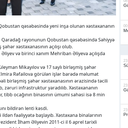
08
G
Qobustan qəsəbəsində yeni inşa olunan xəstəxananın
00
Me
ının Qaradağ rayonunun Qobustan qəsəbəsində Səhiyyə
ş şəhər xəstəxanasının açılışı olub.
Əliyev və birinci xanım Mehriban Əliyeva açılışda
23
S
leyman Mikayılov və 17 saylı birləşmiş şəhər
lmira Rəfailova görülən işlər barədə məlumat
əbəli birləşmiş şəhər xəstəxanasının ərazisində təcili
23
b, zəruri infrastruktur yaradılıb. Xəstəxananın
Gü
r, tibb ocağının binasının ümumi sahəsi isə 8 min
nı bildirən lenti kəsdi.
23
ildən fəaliyyətə başlayıb. Xəstəxana binalarının
Pr
zident İlham Əliyevin 2011-ci il 6 aprel tarixli