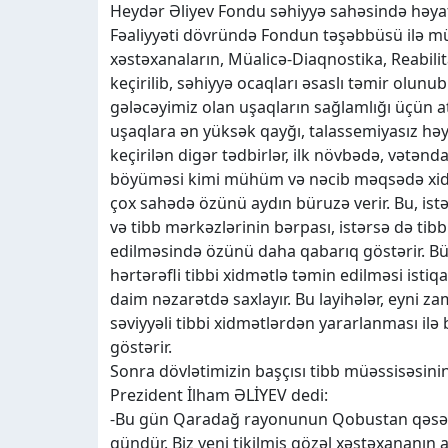
Heydər Əliyev Fondu səhiyyə sahəsində həyata 
Fəaliyyəti dövründə Fondun təşəbbüsü ilə mü
xəstəxanaların, Müalicə-Diaqnostika, Reabilita
keçirilib, səhiyyə ocaqları əsaslı təmir olunu
gələcəyimiz olan uşaqların sağlamlığı üçün atd
uşaqlara ən yüksək qayğı, talassemiyasız hə
keçirilən digər tədbirlər, ilk növbədə, vətən
böyüməsi kimi mühüm və nəcib məqsədə xidmə
çox sahədə özünü aydın büruzə verir. Bu, istə
və tibb mərkəzlərinin bərpası, istərsə də tib
edilməsində özünü daha qabarıq göstərir. Bü
hərtərəfli tibbi xidmətlə təmin edilməsi istiq
daim nəzarətdə saxlayır. Bu layihələr, eyni
səviyyəli tibbi xidmətlərdən yararlanması il
göstərir.
Sonra dövlətimizin başçısı tibb müəssisəsinin 
Prezident İlham ƏLİYEV dedi:
-Bu gün Qaradağ rayonunun Qobustan qəsəbəs
gündür. Biz yeni tikilmiş gözəl xəstəxananın aç