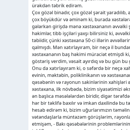
ürəkdən təbrik edirəm.
Çox gözəl binadır, çox gözəl şərait yaradılıb,
çox böyükdür və əminəm ki, burada xəstələrə
gələrkən girişdə mənə xəstəxananın əvvəlki şək
həkimlər, tibb işçiləri yaxşı bilirsiniz ki, əvvə
təbiidir, çünki xəstəxana 50-ci illərin əvvəll
qalmışdı. Mən xatırlayıram, bir neçə il bun
xəstəxananın baş həkimi müraciət etmişdi ki, 
göstəriş verdim, vəsait ayırdıq və bu gün bu g
Onu da xatırlayıram ki, o səfərdə bir neçə x
evinin, məktəbin, poliklinikanın və xəstəxananın 
qəsəbənin və rayonun sakinlərinin xahişləri ə
xəstəxana, ilk növbədə, bizim siyasətimizi əks
ən başlıca məsələlərdən biridir, digər tərəfd
hər bir təklifə baxılır və imkan daxilində bu tək
hesab edirəm ki, bizim uğurlarımızın təməli
vətəndaşlarla müntəzəm görüşlərim, rayonlara
etmişəm, - Bakı qəsəbələrinin problemlərinin h