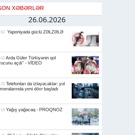
SON XƏBƏRLƏR
26.06.2026
Yaponiyada güclü ZƏLZƏLƏ
:50
Arda Güler Türkiyənin qol
:42
rucunu açdı" - VİDEO
Telefonları da izləyəcəklər: yol
:25
meralarında yeni dövr başladı
Yağış yağacaq - PROQNOZ
:19