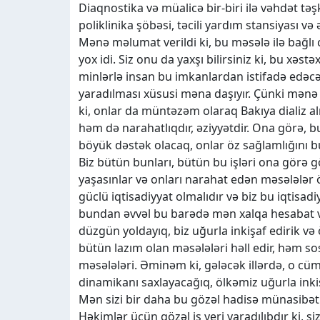
Diaqnostika və müalicə bir-biri ilə vəhdət tə
poliklinika şöbəsi, təcili yardım stansiyası 
Mənə məlumat verildi ki, bu məsələ ilə bağlı
yox idi. Siz onu da yaxşı bilirsiniz ki, bu xə
minlərlə insan bu imkanlardan istifadə edəcə
yaradılması xüsusi məna daşıyır. Çünki mənə
ki, onlar da müntəzəm olaraq Bakıya dializ a
həm də narahatlıqdır, əziyyətdir. Ona görə, b
böyük dəstək olacaq, onlar öz sağlamlığını 
Biz bütün bunları, bütün bu işləri ona görə 
yaşasınlar və onları narahat edən məsələlər ö
güclü iqtisadiyyat olmalıdır və biz bu iqtisadi
bundan əvvəl bu barədə mən xalqa hesabat ver
düzgün yoldayıq, biz uğurla inkişaf edirik və
bütün lazım olan məsələləri həll edir, həm sos
məsələləri. Əminəm ki, gələcək illərdə, o cüm
dinamikanı saxlayacağıq, ölkəmiz uğurla inki
Mən sizi bir daha bu gözəl hadisə münasibəti
Həkimlər üçün gözəl iş yeri yaradılıbdır ki, s