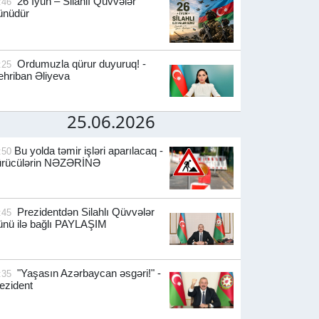
26 İyun – Silahlı Qüvvələr
:46
ünüdür
Ordumuzla qürur duyuruq! -
:25
hriban Əliyeva
25.06.2026
Bu yolda təmir işləri aparılacaq -
:50
ürücülərin NƏZƏRİNƏ
Prezidentdən Silahlı Qüvvələr
:45
nü ilə bağlı PAYLAŞIM
"Yaşasın Azərbaycan əsgəri!" -
:35
ezident