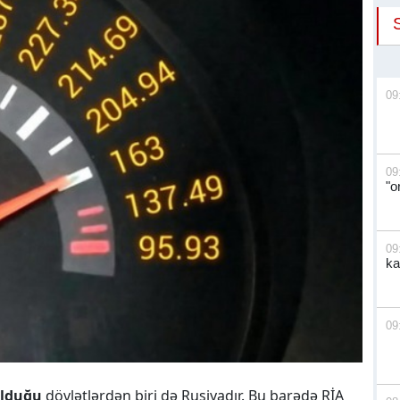
09
09
"o
09
ka
09
olduğu
dövlətlərdən biri də Rusiyadır. Bu barədə RİA