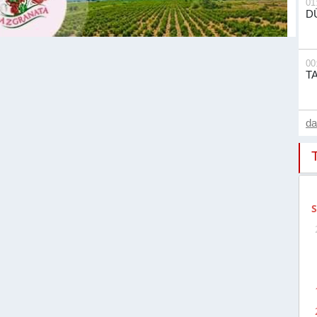
01
D
00
T
d