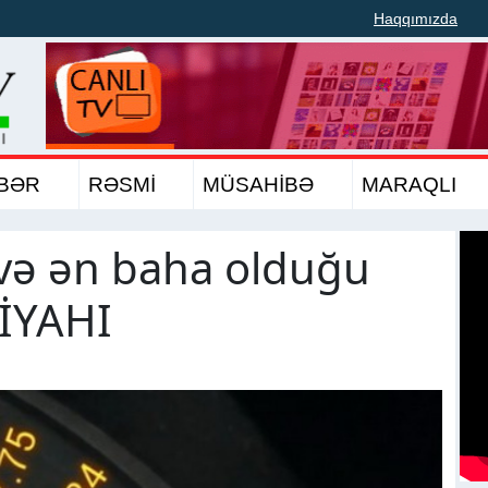
Haqqımızda
BƏR
RƏSMİ
MÜSAHİBƏ
MARAQLI
 və ən baha olduğu
SİYAHI