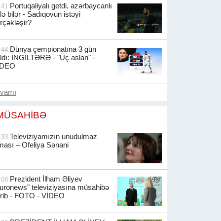
Portuqaliyalı getdi, azərbaycanlı
:41
lə bilər - Sadıqovun istəyi
rçəkləşir?
Dünya çempionatına 3 gün
:44
ldı: İNGİLTƏRƏ - "Üç aslan" -
İDEO
avamı
MÜSAHİBƏ
Televiziyamızın unudulmaz
:33
ması – Ofeliya Sənani
Prezident İlham Əliyev
:08
uronews" televiziyasına müsahibə
rib -
FOTO - VİDEO