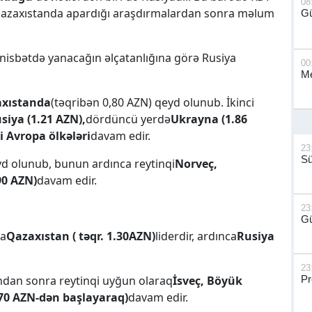
08
Qazaxıstanda apardığı araşdırmalardan sonra məlum
G
nisbətdə yanacağın əlçatanlığına görə Rusiya
00
Me
xıstanda
(təqribən 0,80 AZN) qeyd olunub. İkinci
siya (1.21 AZN),
dördüncü yerdə
Ukrayna (1.86
i Avropa ölkələri
davam edir.
23
S
d olunub, bunun ardınca reytinqi
Norveç,
.90 AZN)
davam edir.
23
Gü
da
Qazaxıstan ( təqr. 1.30AZN)
liderdir, ardınca
Rusiya
23
ndan sonra reytinqi uyğun olaraq
İsveç, Böyük
Pr
2.70 AZN-dən başlayaraq)
davam edir.