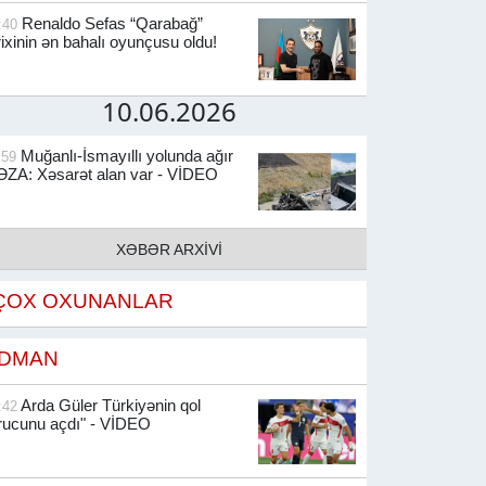
Renaldo Sefas “Qarabağ”
:40
rixinin ən bahalı oyunçusu oldu!
10.06.2026
Muğanlı-İsmayıllı yolunda ağır
:59
ZA: Xəsarət alan var - VİDEO
XƏBƏR ARXİVİ
ÇOX OXUNANLAR
İDMAN
Arda Güler Türkiyənin qol
:42
rucunu açdı" - VİDEO