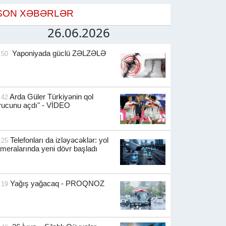
SON XƏBƏRLƏR
26.06.2026
Yaponiyada güclü ZƏLZƏLƏ
:50
Arda Güler Türkiyənin qol
:42
rucunu açdı" - VİDEO
Telefonları da izləyəcəklər: yol
:25
meralarında yeni dövr başladı
Yağış yağacaq - PROQNOZ
:19