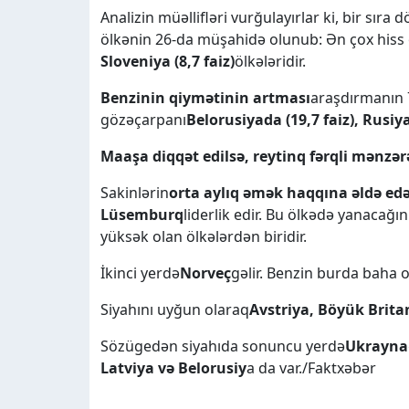
Analizin müəllifləri vurğulayırlar ki, bir sıra 
ölkənin 26-da müşahidə olunub: Ən çox hiss 
Sloveniya (8,7 faiz)
ölkələridir.
Benzinin qiymətinin artması
araşdırmanın 
gözəçarpanı
Belorusiyada (19,7 faiz), Rusiya
Maaşa diqqət edilsə, reytinq fərqli mənzərə
Sakinlərin
orta aylıq əmək haqqına əldə edə
Lüsemburq
liderlik edir. Bu ölkədə yanacağı
yüksək olan ölkələrdən biridir.
İkinci yerdə
Norveç
gəlir. Benzin burda baha o
Siyahını uyğun olaraq
Avstriya, Böyük Brita
Sözügedən siyahıda sonuncu yerdə
Ukrayna
Latviya və Belorusiy
a da var./Faktxəbər