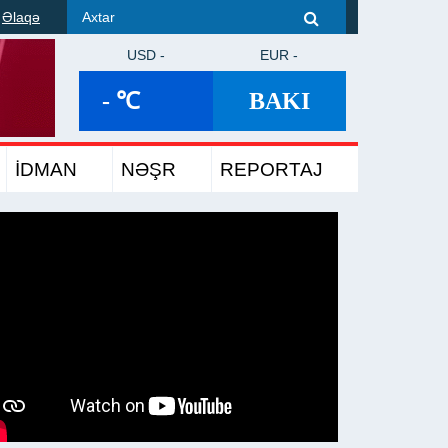
Əlaqə
USD -
EUR -
- ℃
BAKI
İDMAN
NƏŞR
REPORTAJ