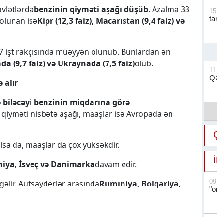
dövlətlərdə
benzinin qiyməti aşağı düşüb
. Azalma 33
15
ta
olunan isə
Kipr (12,3 faiz), Macarıstan (9,4 faiz) və
7 iştirakçısında müəyyən olunub. Bunlardan ən
da (9,7 faiz) və Ukraynada (7,5 faiz)
olub.
11
QƏ
 alır
 biləcəyi benzinin miqdarına görə
n qiyməti nisbətə aşağı, maaşlar isə Avropada ən
lsa da, maaşlar da çox yüksəkdir.
niya, İsveç və Danimarka
davam edir.
09
gəlir. Autsayderlər arasında
Rumıniya, Bolqariya,
"o