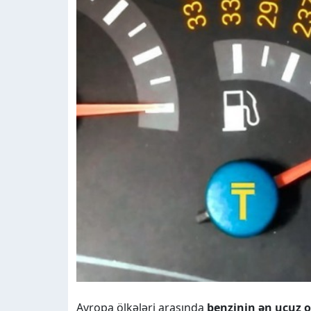
Avropa ölkələri arasında
benzinin ən ucuz 