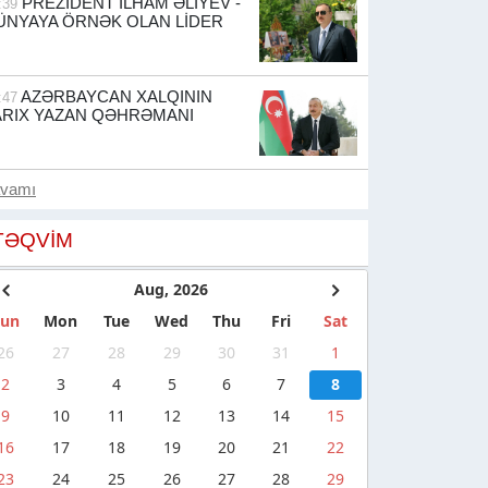
PREZİDENT İLHAM ƏLİYEV -
:39
ÜNYAYA ÖRNƏK OLAN LİDER
AZƏRBAYCAN XALQININ
:47
ARIX YAZAN QƏHRƏMANI
avamı
TƏQVIM
Aug, 2026
Sun
Mon
Tue
Wed
Thu
Fri
Sat
26
27
28
29
30
31
1
2
3
4
5
6
7
8
9
10
11
12
13
14
15
16
17
18
19
20
21
22
23
24
25
26
27
28
29