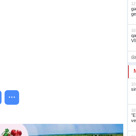
12
gə
ge
10
qa
V
d
10
si
10
"E
ve