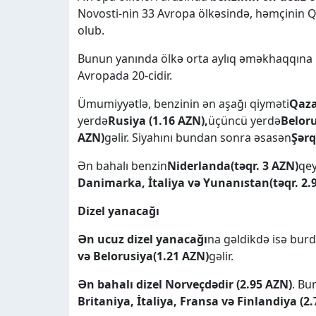
Novosti-nin 33 Avropa ölkəsində, həmçinin 
olub.
Bunun yanında ölkə orta aylıq əməkhaqqına 
Avropada 20-cidir.
Ümumiyyətlə, benzinin ən aşağı qiyməti
Qaza
yerdə
Rusiya (1.16 AZN),
üçüncü yerdə
Beloru
AZN)
gəlir. Siyahını bundan sonra əsasən
Şərq
Ən bahalı benzin
Niderlanda
(təqr. 3 AZN)
qey
Danimarka, İtaliya və Yunanıstan
(təqr. 2
Dizel yanacağı
Ən ucuz dizel yanacağı
na gəldikdə isə bur
və Belorusiya
(1.21 AZN)
gəlir.
Ən bahalı dizel Norveçdədir (2.95 AZN)
. Bu
Britaniya, İtaliya, Fransa və Finlandiya (