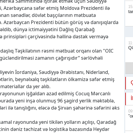
Amerika Sammitində iştirak etmək üçün Səudiyyə
15
ri, Azərbaycana səfər etmiş Moldova Prezidenti ilə
ta
lanan sənədlər, dövlət başçılarının mətbuata
b. Azərbaycan Prezidenti bütün görüş və danışıqlarda
nəldib, dünya ictimaiyyətini Dağlıq Qarabağ
prinsipləri çərçivəsində həllinə dəstək verməyə
11
QƏ
daşlıq Təşkilatının rəsmi mətbuat orqanı olan "OIC
gücləndirilməsi zamanın çağırışıdır” sərlövhəli
Əliyevin İordaniya, Səudiyyə Ərəbistanı, Niderland,
tlərin, beynəlxalq təşkilatların ölkəmizə səfər etmiş
materiallar da yer alıb.
l rayonunun işğaldan azad edilmiş Cocuq Mərcanlı
burada yeni inşa olunmuş 96 şagird yerlik məktəblə,
i ilə tanışlığını, eləcə də Şirvan şəhərinə səfərini əks
09
"o
mal rayonunda yeni tikilən yolların açılışı, Qaradağ
inin dəniz təchizat və logistika bazasında Heydər