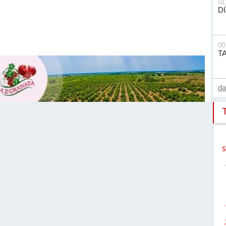
01
D
00
T
d