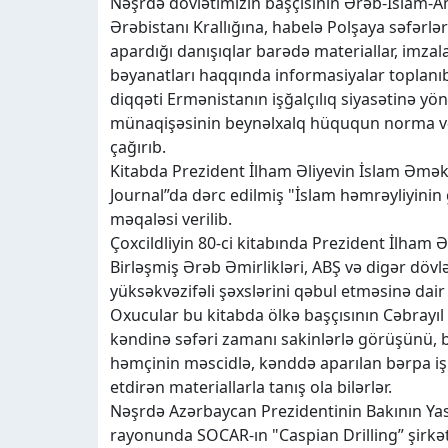
Nəşrdə dövlətimizin başçısının Ərəb-İslam-
Ərəbistanı Krallığına, habelə Polşaya səfərlə
apardığı danışıqlar barədə materiallar, imza
bəyanatları haqqında informasiyalar toplanı
diqqəti Ermənistanın işğalçılıq siyasətinə yö
münaqişəsinin beynəlxalq hüququn norma və 
çağırıb.
Kitabda Prezident İlham Əliyevin İslam Əmək
Journal”da dərc edilmiş "İslam həmrəyliyinin 
məqaləsi verilib.
Çoxcildliyin 80-ci kitabında Prezident İlham 
Birləşmiş Ərəb Əmirlikləri, ABŞ və digər dövlə
yüksəkvəzifəli şəxslərini qəbul etməsinə dair 
Oxucular bu kitabda ölkə başçısının Cəbrayı
kəndinə səfəri zamanı sakinlərlə görüşünü, 
həmçinin məscidlə, kənddə aparılan bərpa işlər
etdirən materiallarla tanış ola bilərlər.
Nəşrdə Azərbaycan Prezidentinin Bakının Yasa
rayonunda SOCAR-ın "Caspian Drilling” şirkət