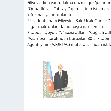
Əliyev adına yarımdalma qazma qurğusunun a
"Qubadlı” və "Cəbrayıl” gəmilərinin istismara
informasiyalar toplanıb.
Prezident İlham Əliyevin "Bakı Ürək Günləri”
digər məktubları da bu nəşrə daxil edilib.
Kitabda "Qeydlər”, "Şəxsi adlar”, "Coğrafi adla
"Azərnəşr” tərəfindən buraxılan 80-ci kitab
Agentliyinin (AZƏRTAC) materiallarından isti