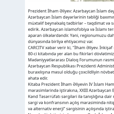
Prezident İlham Əliyev: Azərbaycan İslam dəy
Azərbaycan İslam dəyərlərinin təbliği baxımın
müxtəlif beynəlxalq tədbirlər – təqdimat və s
edirik. Azərbaycan islamofobiya və İslamı te
aparan ölkələrdəndir. Yəni, regionumuzu d
dünyasında birliyə ehtiyacımız var.
CARCITV xəbər verir ki, "İlham Əliyev. İnkişa
80-ci kitabında yer alan bu fikirləri dövləti
Mədəniyyətlərarası Dialoq Forumunun rəsmi a
Azərbaycan Respublikası Prezidenti Adminis
buraxılışına məsul olduğu çoxcildliyin növbəti
əhatə edir.
Kitaba Prezident İlham Əliyevin IV İslam Həmr
mərasimlərində iştirakına, XXIII Azərbaycan
Kənd Təsərrüfatı sərgiləri ilə tanışlığına dai
sərgi və konfransının açılış mərasimində nit
və alternativ enerji” sərgisinin açılışında işti