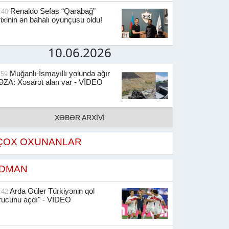
Renaldo Sefas “Qarabağ”
:40
rixinin ən bahalı oyunçusu oldu!
10.06.2026
Muğanlı-İsmayıllı yolunda ağır
:59
ZA: Xəsarət alan var - VİDEO
XƏBƏR ARXİVİ
ÇOX OXUNANLAR
İDMAN
Arda Güler Türkiyənin qol
:42
rucunu açdı" - VİDEO