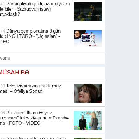
Portuqaliyalı getdi, azərbaycanlı
:41
lə bilər - Sadıqovun istəyi
rçəkləşir?
Dünya çempionatına 3 gün
:44
ldı: İNGİLTƏRƏ - "Üç aslan" -
İDEO
avamı
MÜSAHİBƏ
Televiziyamızın unudulmaz
:33
ması – Ofeliya Sənani
Prezident İlham Əliyev
:08
uronews" televiziyasına müsahibə
rib -
FOTO - VİDEO