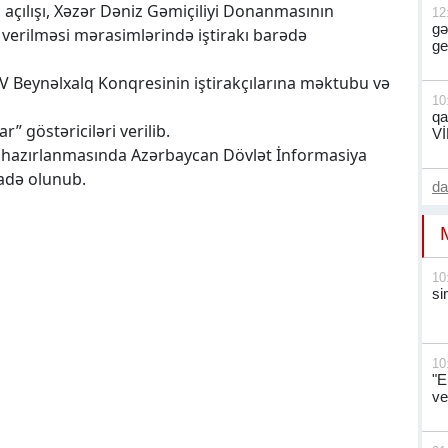
çılışı, Xəzər Dəniz Gəmiçiliyi Donanmasının
12
gə
 verilməsi mərasimlərində iştirakı barədə
ge
 V Beynəlxalq Konqresinin iştirakçılarına məktubu və
10
qa
r” göstəriciləri verilib.
V
ın hazırlanmasında Azərbaycan Dövlət İnformasiya
fadə olunub.
d
10
si
10
"E
ve