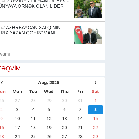
PREZİDENT İLHAM ƏLİYEV -
:39
ÜNYAYA ÖRNƏK OLAN LİDER
AZƏRBAYCAN XALQININ
:47
ARIX YAZAN QƏHRƏMANI
avamı
TƏQVIM
Aug, 2026
Sun
Mon
Tue
Wed
Thu
Fri
Sat
26
27
28
29
30
31
1
2
3
4
5
6
7
8
9
10
11
12
13
14
15
16
17
18
19
20
21
22
23
24
25
26
27
28
29