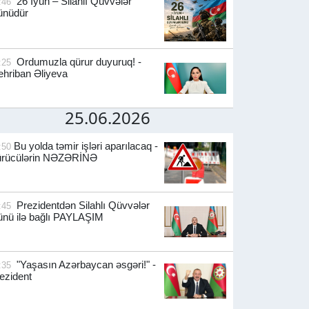
26 İyun – Silahlı Qüvvələr
:46
ünüdür
Ordumuzla qürur duyuruq! -
:25
hriban Əliyeva
25.06.2026
Bu yolda təmir işləri aparılacaq -
:50
ürücülərin NƏZƏRİNƏ
Prezidentdən Silahlı Qüvvələr
:45
nü ilə bağlı PAYLAŞIM
"Yaşasın Azərbaycan əsgəri!" -
:35
ezident