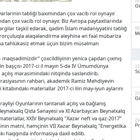
08
G
ərlərinin təbliği baxımından çox vacib rol oynayır
dan çox vacib rol oynayır. Biz Avropa paytaxtlarında
ərgilər təşkil edərək, qədim İslam mədəniyyətini təbliğ
00
Me
rrorçuluqla əlaqələndirmə əleyhinə ən fəal mübarizə
aha təhlükəsiz etmək üçün bizim müsəlman
f - məqsədimizdir” çoxcildliyinin yenicə çapdan çıxmış
mizin başçısı 2017-ci il mayın 5-də IV Ümumdünya
23
S
çılış mərasimindəki nitqində səsləndirib.
trasiyasının rəhbəri, akademik Ramiz Mehdiyevin
 kitabındakı materiallar 2017-ci ilin may-iyun aylarını
23
Gü
əyliyi Oyunlarının təntənəli açılış və bağlanış
 Beynəlxalq Qida Sənayesi və XI Azərbaycan Beynəlxalq
r materiallar, XXIV Beynəlxalq "Xəzər neft və qaz-2017”
23
qinin mətni, həmçinin VII Xəzər Beynəlxalq "Energetika
Pr
rakı haqqında informasiya daxil edilib.