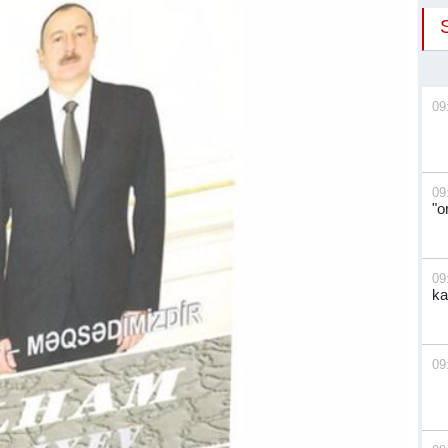
09
09
"o
09
ka
09