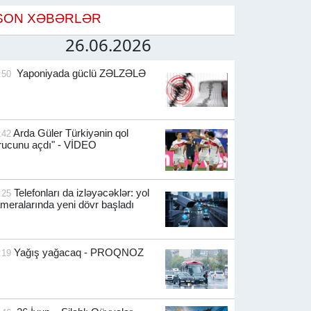
SON XƏBƏRLƏR
26.06.2026
Yaponiyada güclü ZƏLZƏLƏ
:50
Arda Güler Türkiyənin qol
:42
rucunu açdı" - VİDEO
Telefonları da izləyəcəklər: yol
:25
meralarında yeni dövr başladı
Yağış yağacaq - PROQNOZ
:19