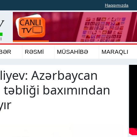
Haqqımızda
BƏR
RƏSMİ
MÜSAHİBƏ
MARAQLI
liyev: Azərbaycan
n təbliği baxımından
yır