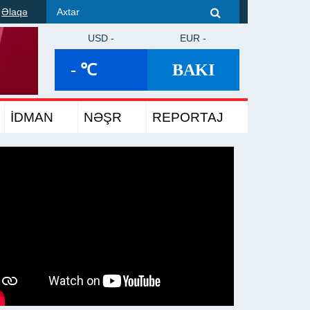
Əlaqə
USD -
EUR -
- ℃
BAKI
İDMAN
NƏŞR
REPORTAJ