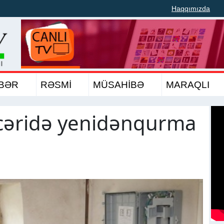
Haqqımızda
BƏR
RƏSMİ
MÜSAHİBƏ
MARAQLI
əcəridə yenidənqurma