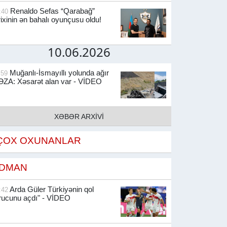
Renaldo Sefas “Qarabağ”
:40
rixinin ən bahalı oyunçusu oldu!
10.06.2026
Muğanlı-İsmayıllı yolunda ağır
:59
ZA: Xəsarət alan var - VİDEO
XƏBƏR ARXİVİ
ÇOX OXUNANLAR
İDMAN
Arda Güler Türkiyənin qol
:42
rucunu açdı" - VİDEO