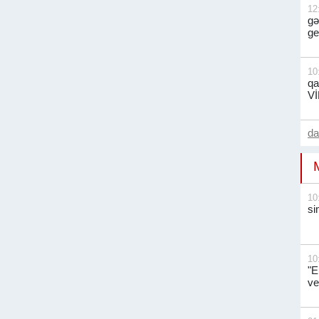
12
gə
ge
10
qa
V
d
10
si
10
"E
ve