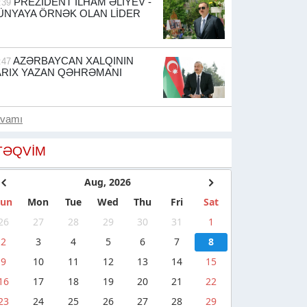
PREZİDENT İLHAM ƏLİYEV -
:39
ÜNYAYA ÖRNƏK OLAN LİDER
AZƏRBAYCAN XALQININ
:47
ARIX YAZAN QƏHRƏMANI
avamı
TƏQVIM
Aug, 2026
Sun
Mon
Tue
Wed
Thu
Fri
Sat
26
27
28
29
30
31
1
2
3
4
5
6
7
8
9
10
11
12
13
14
15
16
17
18
19
20
21
22
23
24
25
26
27
28
29