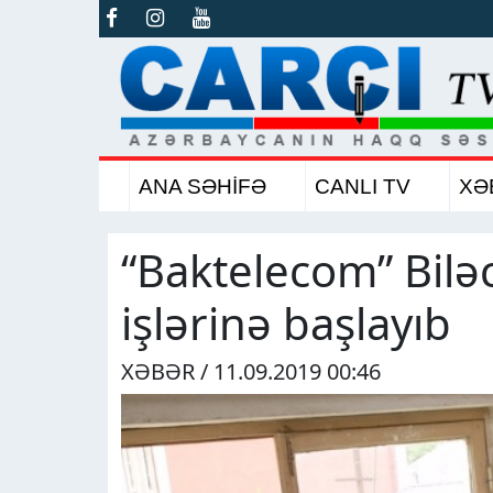
ANA SƏHİFƏ
CANLI TV
XƏ
“Baktelecom” Bil
işlərinə başlayıb
XƏBƏR / 11.09.2019 00:46