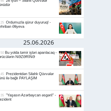
26 İyun – Silahlı Qüvvələr
:46
ünüdür
Ordumuzla qürur duyuruq! -
:25
hriban Əliyeva
25.06.2026
Bu yolda təmir işləri aparılacaq -
:50
ürücülərin NƏZƏRİNƏ
Prezidentdən Silahlı Qüvvələr
:45
nü ilə bağlı PAYLAŞIM
"Yaşasın Azərbaycan əsgəri!" -
:35
ezident