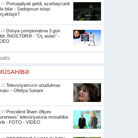
Portuqaliyalı getdi, azərbaycanlı
:41
lə bilər - Sadıqovun istəyi
rçəkləşir?
Dünya çempionatına 3 gün
:44
ldı: İNGİLTƏRƏ - "Üç aslan" -
İDEO
avamı
MÜSAHİBƏ
Televiziyamızın unudulmaz
:33
ması – Ofeliya Sənani
Prezident İlham Əliyev
:08
uronews" televiziyasına müsahibə
rib -
FOTO - VİDEO