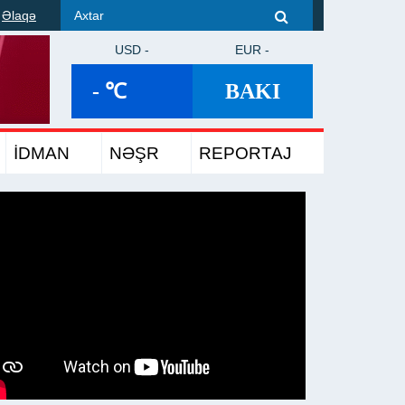
Əlaqə
USD -
EUR -
- ℃
BAKI
İDMAN
NƏŞR
REPORTAJ