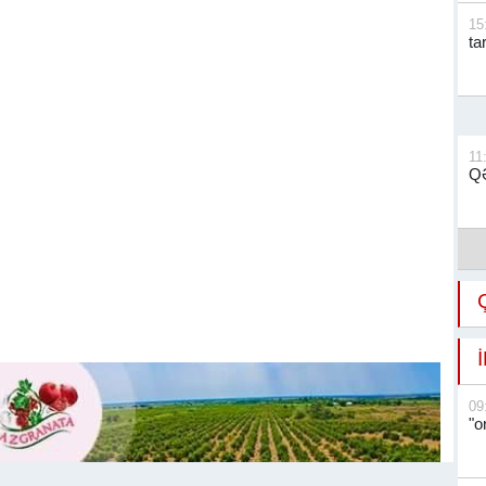
15
ta
11
QƏ
09
"o