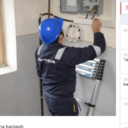
09
09
"o
09
ka
09
nə başlayıb