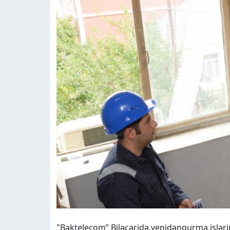
"Baktelecom” Biləcəridə yenidənqurma işləri