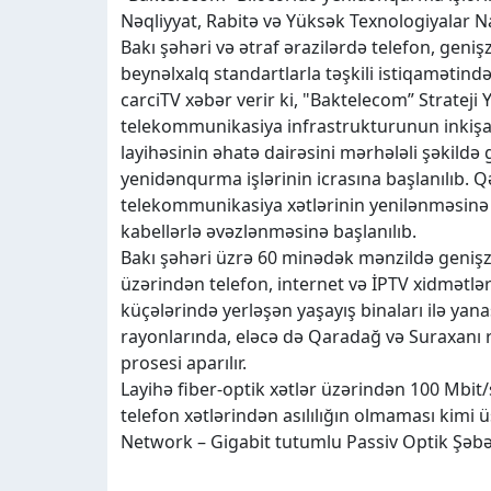
Nəqliyyat, Rabitə və Yüksək Texnologiyalar N
Bakı şəhəri və ətraf ərazilərdə telefon, geniş
beynəlxalq standartlarla təşkili istiqamətində 
carciTV xəbər verir ki, "Baktelecom” Strateji 
telekommunikasiya infrastrukturunun inkişaf 
layihəsinin əhatə dairəsini mərhələli şəkildə 
yenidənqurma işlərinin icrasına başlanılıb. Q
telekommunikasiya xətlərinin yenilənməsinə 
kabellərlə əvəzlənməsinə başlanılıb.
Bakı şəhəri üzrə 60 minədək mənzildə genişzol
üzərindən telefon, internet və İPTV xidmətlər
küçələrində yerləşən yaşayış binaları ilə yan
rayonlarında, eləcə də Qaradağ və Suraxanı r
prosesi aparılır.
Layihə fiber-optik xətlər üzərindən 100 Mbit/
telefon xətlərindən asılılığın olmaması kimi
Network – Gigabit tutumlu Passiv Optik Şəbəkə