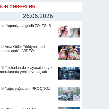
SON XƏBƏRLƏR
26.06.2026
Yaponiyada güclü ZƏLZƏLƏ
:50
Arda Güler Türkiyənin qol
:42
rucunu açdı" - VİDEO
Telefonları da izləyəcəklər: yol
:25
meralarında yeni dövr başladı
Yağış yağacaq - PROQNOZ
:19