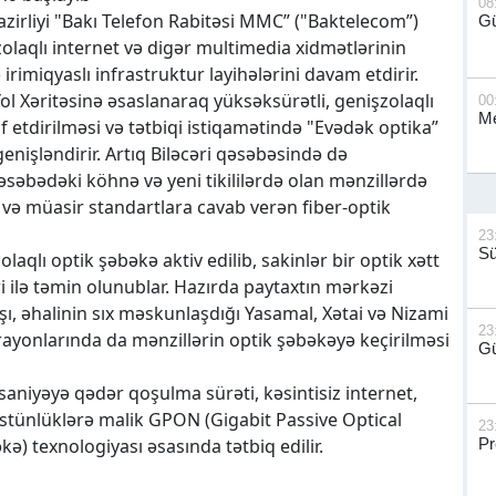
08
azirliyi "Bakı Telefon Rabitəsi MMC” ("Baktelecom”)
G
zolaqlı internet və digər multimedia xidmətlərinin
irimiqyaslı infrastruktur layihələrini davam etdirir.
Yol Xəritəsinə əsaslanaraq yüksəksürətli, genişzolaqlı
00
Me
etdirilməsi və tətbiqi istiqamətində "Evədək optika”
genişləndirir. Artıq Biləcəri qəsəbəsində də
əsəbədəki köhnə və yeni tikililərdə olan mənzillərdə
və müasir standartlara cavab verən fiber-optik
23
S
aqlı optik şəbəkə aktiv edilib, sakinlər bir optik xətt
i ilə təmin olunublar. Hazırda paytaxtın mərkəzi
aşı, əhalinin sıx məskunlaşdığı Yasamal, Xətai və Nizami
23
ayonlarında da mənzillərin optik şəbəkəyə keçirilməsi
Gü
saniyəyə qədər qoşulma sürəti, kəsintisiz internet,
 üstünlüklərə malik GPON (Gigabit Passive Optical
23
) texnologiyası əsasında tətbiq edilir.
Pr