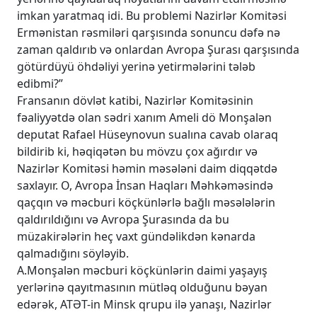
imkan yaratmaq idi. Bu problemi Nazirlər Komitəsi
Ermənistan rəsmiləri qarşısında sonuncu dəfə nə
zaman qaldırıb və onlardan Avropa Şurası qarşısında
götürdüyü öhdəliyi yerinə yetirmələrini tələb
edibmi?”
Fransanın dövlət katibi, Nazirlər Komitəsinin
fəaliyyətdə olan sədri xanım Ameli dö Monşalən
deputat Rafael Hüseynovun sualına cavab olaraq
bildirib ki, həqiqətən bu mövzu çox ağırdır və
Nazirlər Komitəsi həmin məsələni daim diqqətdə
saxlayır. O, Avropa İnsan Haqları Məhkəməsində
qaçqın və məcburi köçkünlərlə bağlı məsələlərin
qaldırıldığını və Avropa Şurasında da bu
müzakirələrin heç vaxt gündəlikdən kənarda
qalmadığını söyləyib.
A.Monşalən məcburi köçkünlərin daimi yaşayış
yerlərinə qayıtmasının mütləq olduğunu bəyan
edərək, ATƏT-in Minsk qrupu ilə yanaşı, Nazirlər