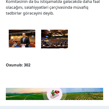
Komitəsinin də bu istiqamətdə gələcəkdə daha fəal
olacağını, səlahiyyətləri çərçivəsində müvafiq
tədbirlər görəcəyini deyib.
Oxunub: 302