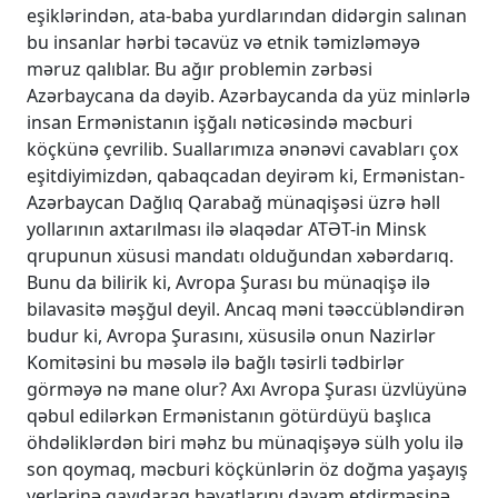
eşiklərindən, ata-baba yurdlarından didərgin salınan
bu insanlar hərbi təcavüz və etnik təmizləməyə
məruz qalıblar. Bu ağır problemin zərbəsi
Azərbaycana da dəyib. Azərbaycanda da yüz minlərlə
insan Ermənistanın işğalı nəticəsində məcburi
köçkünə çevrilib. Suallarımıza ənənəvi cavabları çox
eşitdiyimizdən, qabaqcadan deyirəm ki, Ermənistan-
Azərbaycan Dağlıq Qarabağ münaqişəsi üzrə həll
yollarının axtarılması ilə əlaqədar ATƏT-in Minsk
qrupunun xüsusi mandatı olduğundan xəbərdarıq.
Bunu da bilirik ki, Avropa Şurası bu münaqişə ilə
bilavasitə məşğul deyil. Ancaq məni təəccübləndirən
budur ki, Avropa Şurasını, xüsusilə onun Nazirlər
Komitəsini bu məsələ ilə bağlı təsirli tədbirlər
görməyə nə mane olur? Axı Avropa Şurası üzvlüyünə
qəbul edilərkən Ermənistanın götürdüyü başlıca
öhdəliklərdən biri məhz bu münaqişəyə sülh yolu ilə
son qoymaq, məcburi köçkünlərin öz doğma yaşayış
yerlərinə qayıdaraq həyatlarını davam etdirməsinə