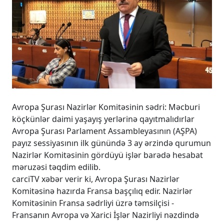
Avropa Şurası Nazirlər Komitəsinin sədri: Məcburi
köçkünlər daimi yaşayış yerlərinə qayıtmalıdırlar
Avropa Şurası Parlament Assambleyasının (AŞPA)
payız sessiyasının ilk günündə 3 ay ərzində qurumun
Nazirlər Komitəsinin gördüyü işlər barədə hesabat
məruzəsi təqdim edilib.
carciTV xəbər verir ki, Avropa Şurası Nazirlər
Komitəsinə hazırda Fransa başçılıq edir. Nazirlər
Komitəsinin Fransa sədrliyi üzrə təmsilçisi -
Fransanın Avropa və Xarici İşlər Nazirliyi nəzdində