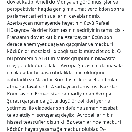
dövlət katibi Ameli dö Monşalən görülmüş işlər və
perspektivlər haqda geniş məlumat verdikdən sonra
parlamentarilərin suallarını cavablandırıb.
Azərbaycan nümayəndə heyətinin üzvü Rafael
Hüseynov Nazirlər Komitəsinin sədrliyinin təmsilçisi -
Fransanın dövlət katibinə Azərbaycan üçün son
dərəcə əhəmiyyət daşıyan qaçqınlar və məcburi
köçkünlər məsələsi ilə bağlı sualla müraciət edib. O,
bu problemlə ATƏT-in Minsk qrupunun bilavasitə
məşğul olduğunu, lakin Avropa Şurasının da məsələ
ilə əlaqədar birbaşa öhdəliklərinin olduğunu
xatırladıb və Nazirlər Komitəsini konkret addımlar
atmağa dəvət edib. Azərbaycan təmsilçisi Nazirlər
Komitəsinin Ermənistan rəhbərliyindən Avropa
Şurası qarşısında götürdüyü öhdəlikləri yerinə
yetirməsi ilə əlaqədar son dəfə nə zaman hesabat
tələb etdiyini soruşaraq deyib: "Avropalıların bir
hissəsi təəssüflər olsun ki, öz vətənlərində məcburi
köçkün həyatı yaşamağa məcbur olublar. Ev-